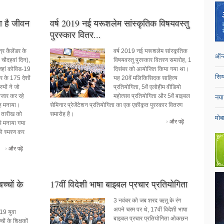
ा है जीवन
वर्ष 2019 नई यरूशलेम सांस्कृतिक विषयवस्तु
पुरस्कार वितर...
र कैलेंडर के
वर्ष 2019 नई यरूशलेम सांस्कृतिक
ऑन्
 चौदहवां दिन),
विषयवस्तु पुरस्कार वितरण समारोह, 1
्ट्रीय बाइबल
जहां कोविड-19
दिसंबर को आयोजित किया गया था।
सिय
भर के 175 देशों
यह 20वें मलिकिसिदक साहित्य
्यों ने जो
प्रतियोगिता, 5वें एलोहीम वीडियो
 1 नवंबर को कोरिया
तजार कर रहे
महोत्सव प्रतियोगिता और 5वें बाइबल
नया
 था। यह एक
सह मनाया।
सेमिनार प्रेजेंटेशन प्रतियोगिता का एक एकीकृत पुरस्कार वितरण
ो जानने देना था ताकि हम
 तारीख को
समारोह है।
-दाता शिक्षण, चिकित्सा
मोब
और पढ़ें
े मनाया गया
में सात विशेषज्ञ थे। 25
पर रूची रखने वाले
को स्मरण कर
यान पर ध्यान दिया।
और पढ़ें
च्चों के
17वीं विदेशी भाषा बाइबल प्रचार प्रतियोगिता
3 नवंबर को जब शरद ऋतु के रंग
अपने चरम पर थे, 17वीं विदेशी भाषा
019 युवा
बाइबल प्रचार प्रतियोगिता ओकछन
चों के शिक्षकों