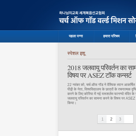
मानवाधिकारों के बारे में जागरूकता बढ़ाने के लिए था 
स्वतंत्रता और समानता जैसे बुनियादी मानवाधिकारों क
मानवजाति के प्रति प्रेम को महसूस कर सके जिसका म
है।
पहला पन्ना
हमारा परिचय
स्पेशल इशू
2018 जलवायु परिवर्तन का साम
विषय पर ASEZ टॉक कन्सर्ट
22 नवंबर को, चर्च ऑफ गॉड ने वैश्विक ध्यान आकर्षि
पीढ़ी के नेता, विश्वविद्यालय के छात्रों के रचनात्मक द
करने के लिए कोरिया में नई यरूशलेम फानग्यो मंदिर के 
जलवायु परिवर्तन का सामना करने के विषय पर ASEZ
किया।
1
2
3