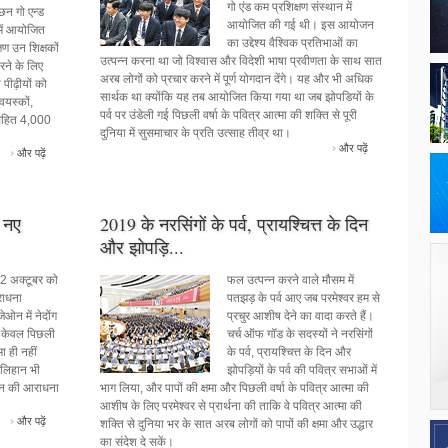
गो एंड कम प्रशिक्षण संस्थान में
छन गो एन्ड
आयोजित की गई थी। इस आयोजन
में आयोजित
यंसेवा दल
का उद्देश्य वैश्विक प्रतिभाओं का
षण उन शिक्षकों
ियान
उत्पन्न करना था जो विश्वास और विदेशी भाषा प्रवीणता के साथ सात
रने के लिए
अरब लोगों को प्रचार करने में पूर्ण योगदान देंगे। यह और भी अधिक
पीढ़ीयों को
सार्थक था क्योंकि यह तब आयोजित किया गया था जब झोपडियों के
वयस्कों,
पर्व पर उंडेली गई पिछली वर्षा के पवित्र आत्मा की शक्ति से पूरी
ं सहित 4,000
ी स्मृति में, ASEZ चर्च
दुनिया में सुसमाचार के प्रति उत्साह तीव्र था।
सेवा दल ने 14 देशों में
और पढ़ें
, और यूक्रेन में 146
और पढ़ें
ित किया। यह
ताकि हर एक को गरिमा,
ी गारंटी दी जा सके, और
सीह ने नमूना दिखाया
े नए
2019 के नरसिंगों के पर्व, प्रायश्चित्त के दिन
और झोपड़ि...
22 अक्टूबर को
फल उत्पन्न करने वाले मौसम में
राधना
पतझड़ के पर्व आए जब परमेश्वर हम से
न में नेदोंग
प्रचुर आशीष देने का वादा करते हैं।
ंने केवल पिछली
चर्च ऑफ गॉड के सदस्यों ने नरसिंगों
ा ही नहीं
के पर्व, प्रायश्चित्त के दिन और
लिहान भी
झोपड़ियों के पर्व की पवित्र सभाओं में
टन की आराधना
भाग लिया, और पापों की क्षमा और पिछली वर्षा के पवित्र आत्मा की
आशीष के लिए परमेश्वर से प्रार्थना की ताकि वे पवित्र आत्मा की
और पढ़ें
शक्ति से दुनिया भर के सात अरब लोगों को पापों की क्षमा और उद्धार
का संदेश दे सकें।