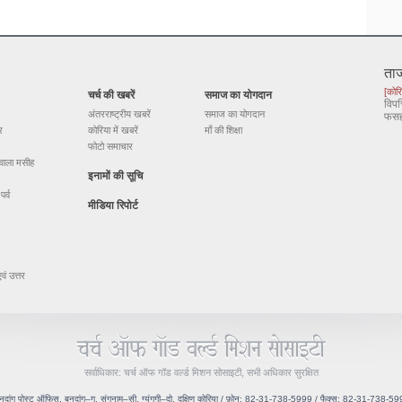
ता
[कोरि
चर्च की खबरें
समाज का योगदान
विपत
अंतरराष्ट्रीय खबरें
समाज का योगदान
फस
र
कोरिया में खबरें
माँ की शिक्षा
फोटो समाचार
 वाला मसीह
इनामों की सूचि
पर्व
मीडिया रिपोर्ट
वं उत्तर
सर्वाधिकार: चर्च ऑफ गॉड वर्ल्ड मिशन सोसाइटी, सभी अधिकार सुरक्षित
नदांग पोस्ट ऑफिस, बुनदांग–गु, संगनाम–सी, ग्यंगगी–दो, दक्षिण कोरिया / फ़ोन: 82-31-738-5999 / फैक्स: 82-31-738-5