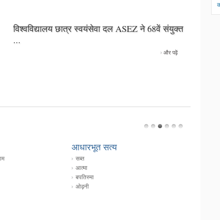
क
विश्वविद्यालय छात्र स्वयंसेवा दल ASEZ ने 68वें संयुक्त
...
और पढ़ें
आधारभूत सत्य
तीन बार म
सब्त
फसह
आत्मा
अख़मीरी रो
बपतिस्मा
प्रथम फल 
ओढ़नी
सप्ताहों का 
नरसिंगों का
प्रायश्चित्
झोपड़ियों क