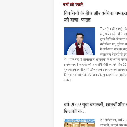
चर्च की खबरें
विपत्तियों के बीच और अधिक चमकत
की वाचा, फसह
स्पेशल इशू
7 अप्रैल की शाम(पवित्
अनुसार पहले महीने का
Arise & Shine 2018 अंतरराष
कुछ देशों को छोड़कर 
सेमिनार
नहीं फैला था, दुनिया 
में चर्च ऑफ गॉड के सदस
Arise & Shine 2018 अंतरराष्ट्रीय बाइबल सेमिनार
फसह का बेसब्री से इं
के नई यरूशलेम फानग्यो मंदिर में आयोजित किया गया
थे, अपने घरों में ऑनलाइन आराधना के माध्यम से फ
अंतरराष्ट्रीय कार्यक्रम था जिसका उद्देश्य परमेश्वर क
इसके बाद 8 तारीख को अखमीरी रोटी का पर्व और 12
सभी लोगों का नेतृत्व उद्धार की ओर कर सकें। व्याख्यान
पुनरुत्थान का दिन भी ऑनलाइन आराधना के माध्यम स
उपचार और इलेक्ट्रॉनिक इंजीनियरिंग इत्यादि के क्षेत्र 
देशों के विदेशी सदस्यों, कोरियाई सदस्यों और बाइबल 
जिससे हम मसीह के बलिदान और पुनरुत्थान के अर्थ 
नागरिकों समेत लगभग 2,500 से अधिक लोगों ने व्याख्
सके।
वर्ष 2019 युवा वयस्कों, छात्रों और ब
शिक्षकों क...
27 नवंबर को, ‘वर्ष 2
स्पेशल इशू
वयस्कों, छात्रों और बच्