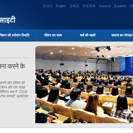
ताकि हर एक को गरिमा,
한국어
English
日本語
中文简体
Deutsch
Español
Ti
ी गारंटी दी जा सके, और
सीह ने नमूना दिखाया
मिशन की वर्तमान स्थिति
जीवन का सत्य
चर्च की खबरें
समाज का योगदा
ना करने के
त करने और भविष्य की
ृष्टिकोण और राय साझा
सेमिनार कक्ष में ‘2018
 टॉक कन्सर्ट’ आयोजित