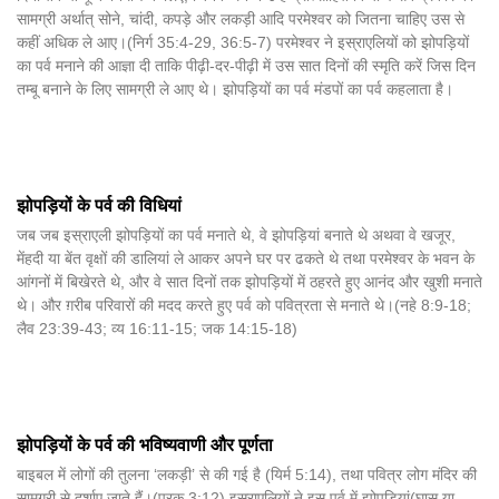
सामग्री अर्थात् सोने, चांदी, कपड़े और लकड़ी आदि परमेश्वर को जितना चाहिए उस से
कहीं अधिक ले आए।(निर्ग 35:4-29, 36:5-7) परमेश्वर ने इस्राएलियों को झोपड़ियों
का पर्व मनाने की आज्ञा दी ताकि पीढ़ी-दर-पीढ़ी में उस सात दिनों की स्मृति करें जिस दिन
तम्बू बनाने के लिए सामग्री ले आए थे। झोपड़ियों का पर्व मंडपों का पर्व कहलाता है।
झोपड़ियों के पर्व की विधियां
जब जब इस्राएली झोपड़ियों का पर्व मनाते थे, वे झोपड़ियां बनाते थे अथवा वे खजूर,
मेंहदी या बेंत वृक्षों की डालियां ले आकर अपने घर पर ढकते थे तथा परमेश्वर के भवन के
आंगनों में बिखेरते थे, और वे सात दिनों तक झोपड़ियों में ठहरते हुए आनंद और खुशी मनाते
थे। और ग़रीब परिवारों की मदद करते हुए पर्व को पवित्रता से मनाते थे।(नहे 8:9-18;
लैव 23:39-43; व्य 16:11-15; जक 14:15-18)
झोपड़ियों के पर्व की भविष्यवाणी और पूर्णता
बाइबल में लोगों की तुलना ‘लकड़ी’ से की गई है (यिर्म 5:14), तथा पवित्र लोग मंदिर की
सामग्री से दर्शाए जाते हैं।(प्रक 3:12) इस्राएलियों ने इस पर्व में झोपड़ियां(घास या