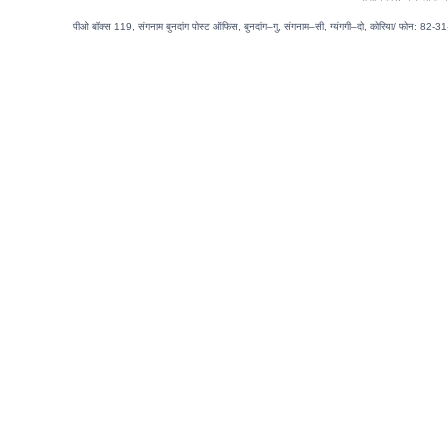
पीओ बॉक्स 119, संगनाम बुनदांग पोस्ट ऑफिस, बुनदांग–गु, संगनाम–सी, ग्यंगगी–दो, कोरिया/ फोन