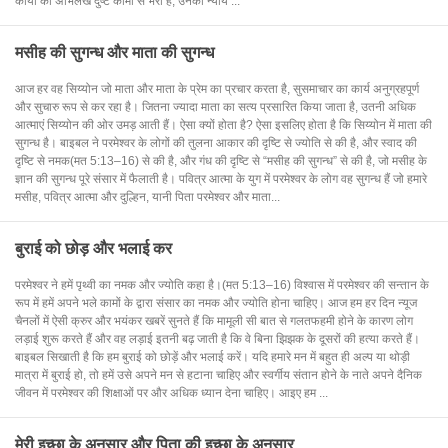
कार्यों का अभिलेख दुष्ट कामों से भरा है, उनका न्याय ...
मसीह की सुगन्ध और माता की सुगन्ध
आज हर वह सिय्योन जो माता और माता के प्रेम का प्रचार करता है, सुसमाचार का कार्य अनुग्रहपूर्ण
और सुचारु रूप से कर रहा है। जितना ज्यादा माता का सत्य प्रसारित किया जाता है, उतनी अधिक
आत्माएं सिय्योन की ओर उमड़ आती हैं। ऐसा क्यों होता है? ऐसा इसलिए होता है कि सिय्योन में माता की
सुगन्ध है। बाइबल ने परमेश्वर के लोगों की तुलना आकार की दृष्टि से ज्योति से की है, और स्वाद की
दृष्टि से नमक(मत 5:13–16) से की है, और गंध की दृष्टि से “मसीह की सुगन्ध” से की है, जो मसीह के
ज्ञान की सुगन्ध पूरे संसार में फैलाती है। पवित्र आत्मा के युग में परमेश्वर के लोग वह सुगन्ध हैं जो हमारे
मसीह, पवित्र आत्मा और दुल्हिन, यानी पिता परमेश्वर और माता...
बुराई को छोड़ और भलाई कर
परमेश्वर ने हमें पृथ्वी का नमक और ज्योति कहा है।(मत 5:13–16) विश्वास में परमेश्वर की सन्तान के
रूप में हमें अपने भले कामों के द्वारा संसार का नमक और ज्योति होना चाहिए। आज हम हर दिन न्यूज
चैनलों में ऐसी क्रुर और भयंकर खबरें सुनते हैं कि मामूली सी बात से गलतफहमी होने के कारण लोग
लड़ाई शुरू करते हैं और वह लड़ाई इतनी बढ़ जाती है कि वे बिना झिझक के दूसरों की हत्या करते हैं।
बाइबल सिखाती है कि हम बुराई को छोड़ें और भलाई करें। यदि हमारे मन में बहुत ही अल्प या थोड़ी
मात्रा में बुराई हो, तो हमें उसे अपने मन से हटाना चाहिए और स्वर्गीय संतान होने के नाते अपने दैनिक
जीवन में परमेश्वर की शिक्षाओं पर और अधिक ध्यान देना चाहिए। आइए हम ...
मेरी इच्छा के अनुसार और पिता की इच्छा के अनुसार