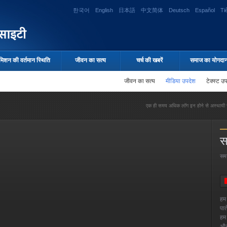
한국어
English
日本語
中文简体
Deutsch
Español
Ti
मिशन की वर्तमान स्थिति
जीवन का सत्य
चर्च की खबरें
समाज का योगदा
जीवन का सत्य
मीडिया उपदेश
टेक्स्ट उ
एक ही समय अधिक लॉग इन होने से अस्थायी र