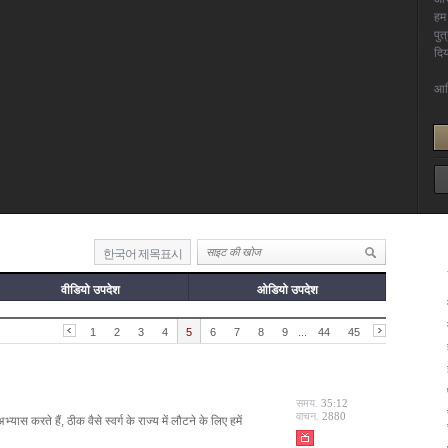
한국어 제목표시
वीडियो उपदेश
ओडियो उपदेश
1
2
3
4
5
6
7
8
9
...
44
45
समय.
35:12
वाचन.
2880
ास करते हैं, ठीक वैसे स्वर्ग के राज्य में लौटने के लिए हमें