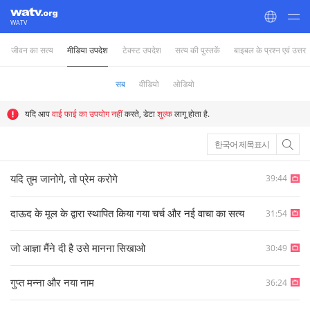
WATV
जीवन का सत्य
मीडिया उपदेश
टेक्स्ट उपदेश
सत्य की पुस्तकें
बाइबल के प्रश्न एवं उत्तर
World Mission Society Church of God
सब
वीडियो
ओडियो
यदि आप
वाई फाई का उपयोग नहीं
करते, डेटा
शुल्क
लागू होता है.
한국어 제목표시
यदि तुम जानोगे, तो प्रेम करोगे
39:44
दाऊद के मूल के द्वारा स्थापित किया गया चर्च और नई वाचा का सत्य
31:54
जो आज्ञा मैंने दी है उसे मानना सिखाओ
30:49
गुप्त मन्ना और नया नाम
36:24