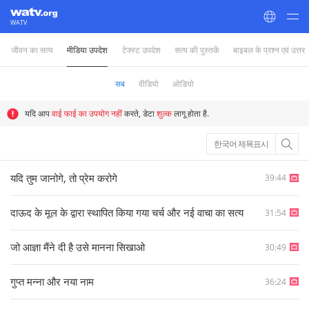
WATV
जीवन का सत्य
मीडिया उपदेश
टेक्स्ट उपदेश
सत्य की पुस्तकें
बाइबल के प्रश्न एवं उत्तर
World Mission Society Church of God
सब
वीडियो
ओडियो
यदि आप
वाई फाई का उपयोग नहीं
करते, डेटा
शुल्क
लागू होता है.
한국어 제목표시
यदि तुम जानोगे, तो प्रेम करोगे
39:44
दाऊद के मूल के द्वारा स्थापित किया गया चर्च और नई वाचा का सत्य
31:54
जो आज्ञा मैंने दी है उसे मानना सिखाओ
30:49
गुप्त मन्ना और नया नाम
36:24