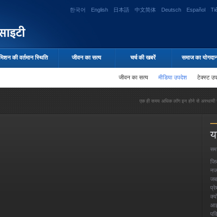
한국어
English
日本語
中文简体
Deutsch
Español
Ti
मिशन की वर्तमान स्थिति
जीवन का सत्य
चर्च की खबरें
समाज का योगदा
जीवन का सत्य
मीडिया उपदेश
टेक्स्ट उ
एक ही समय अधिक लॉग इन होने से अस्थायी र