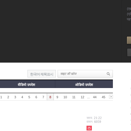
한국어 제목표시
वीडियो उपदेश
ओडियो उपदेश
1
2
3
4
5
6
7
8
9
10
11
12
...
44
45
समय.
21:22
वाचन.
6059