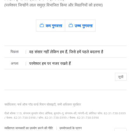
(परमेश्वर जिन्होंने लाल समुद्र विभाजित किया और मिद्यानियों को हराया)
कम गुणवत्ता
उच्च गुणवत्ता
वह संसार नहीं लेकिन हम हैं, जिसे हमें पहले बदलना है
पिछला
|
परमेश्वर हम पर नजर रखते हैं
अगला
|
सूची
सर्वाधिकार: चर्च ऑफ गॉड वर्ल्ड मिशन सोसाइटी, सभी अधिकार सुरक्षित
पीओ बॉक्स 119, संगनाम बुनदांग पोस्ट ऑफिस, बुनदांग–गु, संगनाम–सी, ग्यंगगी–दो, कोरिया/ फोन: 82-31-738-5999
/ फेक्स: 82-31-738-5998 / फ़ोन: 82-31-738-5999 / फैक्स: 82-31-738-5998
व्यक्तिगत जानकारी का उपयोग करने की नीति
उपयोगकर्ता के प्रश्न