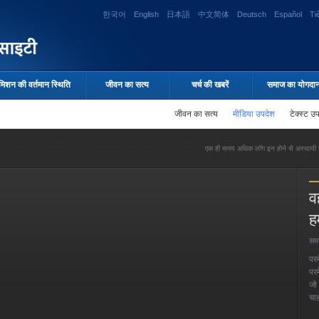
한국어
English
日本語
中文简体
Deutsch
Español
Ti
मिशन की वर्तमान स्थिति
जीवन का सत्य
चर्च की खबरें
समाज का योगदा
जीवन का सत्य
मीडिया उपदेश
टेक्स्ट उ
एक ही समय अधिक लॉग इन होने से अस्थायी र