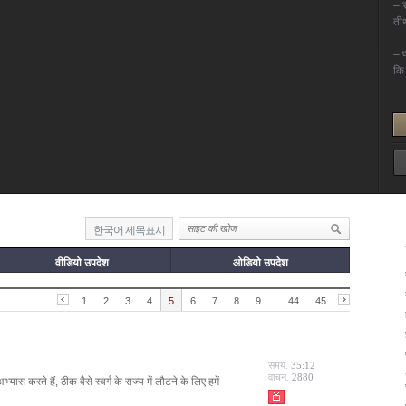
한국어 제목표시
वीडियो उपदेश
ओडियो उपदेश
1
2
3
4
5
6
7
8
9
...
44
45
समय.
35:12
वाचन.
2880
ास करते हैं, ठीक वैसे स्वर्ग के राज्य में लौटने के लिए हमें