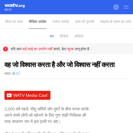
WATV
जीवन का सत्य
मीडिया उपदेश
टेक्स्ट उपदेश
सत्य की पुस्तकें
बाइबल के प्रश्न एवं उत्तर
World Mission Society Church of God
सब
वीडियो
ओडियो
यदि आप
वाई फाई का उपयोग नहीं
करते, डेटा
शुल्क
लागू होता है.
वह जो विश्वास करता है और जो विश्वास नहीं करता
समय
38:15
‘WATV Media Cast’
2,000 वर्ष पहले, यीशु धर्मियों और दुष्टों के बीच फरक करके
अपने सच्चे लोगों को खोजने के लिए गुप्त शाही निरीक्षक की
तरह साधारण रूप में इस पृथ्वी पर आए।