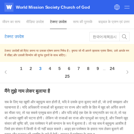
World Mission Society Church of God
WATV
जीवन का सत्य
मीडिया उपदेश
टेक्स्ट उपदेश
सत्य की पुस्तकें
बाइबल के प्रश्न एवं उत्तर
टेक्स्ट उपदेश
한국어 제목표시
टेक्स्ट उपदेशों को प्रिंट करना या उसका प्रेषण करना निषेध है। कृपया जो भी आपने एहसास प्राप्त किया, उसे आपके मन
में रखिए और उसकी सिय्योन की सुगंध दूसरों के साथ बांटिए।
1
2
3
4
5
6
7
8
9
24
...
25
मैंने तुझे नाम लेकर बुलाया है
सब के लिए यह खुशी और बहुमूल्य बात होती है, यदि वे उसके द्वारा बुलाए जाते हों, जो उन्हें समझता और
पहचानता है। यदि अधिकारी राजाओं की बुलाहट पर राज्य और जाति के हित में खुद को अर्पित करने
का मौका पाए, तो यह सबसे प्रमुख बात होगी। और यदि कोई एक देश के राष्ट्रपति का पद ले, तो यह
भी अत्यंत खुशी की घटना होगी। लेकिन जो राजाओं का राजा और प्रभुओं का प्रभु है, और जिसने खुद
संसार की सृष्टि की, उस परमेश्वर ने हमें सन्तान के रूप में बुलाया है। तो यह सच में बहुमूल्य आशीष है
जिसे हम संसार में किसी से भी नहीं बदल सकते। आइए हम परमेश्वर के हमारा नाम लेकर बुलाने की