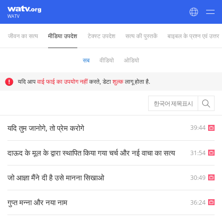
WATV
जीवन का सत्य
मीडिया उपदेश
टेक्स्ट उपदेश
सत्य की पुस्तकें
बाइबल के प्रश्न एवं उत्तर
World Mission Society Church of God
सब
वीडियो
ओडियो
यदि आप
वाई फाई का उपयोग नहीं
करते, डेटा
शुल्क
लागू होता है.
한국어 제목표시
यदि तुम जानोगे, तो प्रेम करोगे
39:44
दाऊद के मूल के द्वारा स्थापित किया गया चर्च और नई वाचा का सत्य
31:54
जो आज्ञा मैंने दी है उसे मानना सिखाओ
30:49
गुप्त मन्ना और नया नाम
36:24