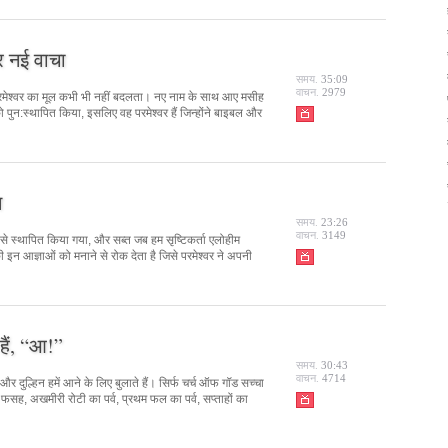
र नई वाचा
समय.
35:09
वाचन.
2979
ी परमेश्वर का मूल कभी भी नहीं बदलता। नए नाम के साथ आए मसीह
 पुन:स्थापित किया, इसलिए वह परमेश्वर हैं जिन्होंने बाइबल और
न
समय.
23:26
वाचन.
3149
 से स्थापित किया गया, और सब्त जब हम सृष्टिकर्ता एलोहीम
की इन आज्ञाओं को मनाने से रोक देता है जिसे परमेश्वर ने अपनी
हैं, “आ!”
समय.
30:43
वाचन.
4714
र दुल्हिन हमें आने के लिए बुलाते हैं। सिर्फ चर्च ऑफ गॉड सच्चा
, फसह, अखमीरी रोटी का पर्व, प्रथम फल का पर्व, सप्ताहों का