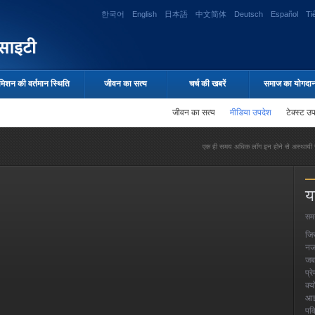
한국어
English
日本語
中文简体
Deutsch
Español
Ti
मिशन की वर्तमान स्थिति
जीवन का सत्य
चर्च की खबरें
समाज का योगदा
जीवन का सत्य
मीडिया उपदेश
टेक्स्ट उ
एक ही समय अधिक लॉग इन होने से अस्थायी र