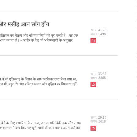
 और मसीह आन साँग होंग
समय.
41:28
वाचन.
5498
ो इतिहास का नेतृत्व और भविष्यवाणियों को पूरा करते हैं। यह एक
बार आना बताता है। - अंजीर के पेड़ की भविष्यवाणी के अनुसार
समय.
33:37
वाचन.
3868
ले ने जो एलिय्याह के मिशन के साथ परमेश्वर द्वारा भेजा गया था,
 भी, बहुत से लोग पवित्र आत्मा और दुल्हिन पर विश्वास नहीं
समय.
29:15
वाचन.
3018
 देने के लिए स्थापित किया गया, उसका मलिकिसिदक और फसह
 शरणनगर में बन्द किए गए खूनी पापों की क्षमा पाकर अपने घरों को