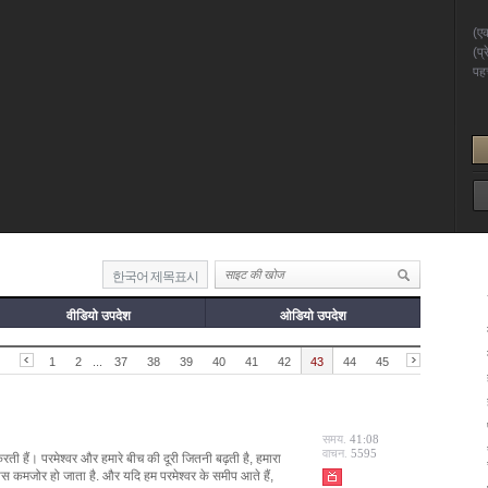
한국어 제목표시
वीडियो उपदेश
ओडियो उपदेश
1
2
...
37
38
39
40
41
42
43
44
45
समय.
41:08
वाचन.
5595
ती हैं। परमेश्वर और हमारे बीच की दूरी जितनी बढ़ती है, हमारा
 कमजोर हो जाता है. और यदि हम परमेश्वर के समीप आते हैं,