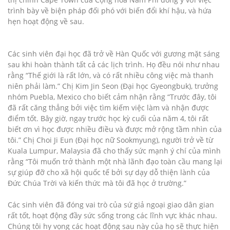
trình bày về biện pháp đối phó với biến đổi khí hậu, và hứa
hẹn hoạt động về sau.
Các sinh viên đại học đã trở về Hàn Quốc với gương mặt sáng
sau khi hoàn thành tất cả các lịch trình. Họ đều nói như nhau
rằng “Thế giới là rất lớn, và có rất nhiều công việc mà thanh
niên phải làm.” Chị Kim Jin Seon (Đại học Gyeongbuk), trưởng
nhóm Puebla, Mexico cho biết cảm nhận rằng “Trước đây, tôi
đã rất căng thẳng bởi việc tìm kiếm việc làm và nhận được
điểm tốt. Bây giờ, ngay trước học kỳ cuối của năm 4, tôi rất
biết ơn vì học được nhiều điều và được mở rộng tầm nhìn của
tôi.” Chị Choi Ji Eun (Đại học nữ Sookmyung), người trở về từ
Kuala Lumpur, Malaysia đã cho thấy sức mạnh ý chí của mình
rằng “Tôi muốn trở thành một nhà lãnh đạo toàn cầu mang lại
sự giúp đỡ cho xã hội quốc tế bởi sự dạy dỗ thiện lành của
Đức Chúa Trời và kiến thức mà tôi đã học ở trường.”
Các sinh viên đã đóng vai trò của sứ giả ngoại giao dân gian
rất tốt, hoạt động đầy sức sống trong các lĩnh vực khác nhau.
Chúng tôi hy vọng các hoạt động sau này của họ sẽ thực hiện