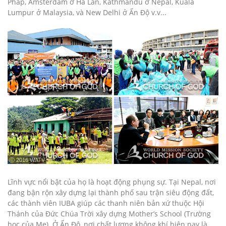
Pháp, Amsterdam ở Hà Lan, Kathmandu ở Nepal, Kuala
Lumpur ở Malaysia, và New Delhi ở Ấn Độ v.v...
ⓒ 2016 WATV
Lĩnh vực nổi bật của họ là hoạt động phụng sự. Tại Nepal, nơi
đang bận rộn xây dựng lại thành phố sau trận siêu động đất,
các thành viên IUBA giúp các thanh niên bản xứ thuộc Hội
Thánh của Đức Chúa Trời xây dựng Mother’s School (Trường
học của Mẹ). Ở Ấn Độ, nơi chất lượng không khí hiện nay là