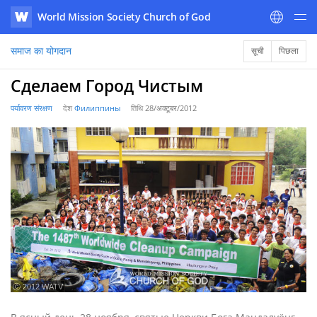
World Mission Society Church of God
WATV
समाज का योगदान
सूची
पिछला
Сделаем Город Чистым
पर्यावरण संरक्षण
देश
Филиппины
तिथि
28/अक्टूबर/2012
ⓒ 2012 WATV