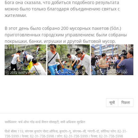
Бога она сказала, что добиться подобного результата
можно было только благодаря объединению святых с
жителями.
В этот день было собрано 200 мусорных пакетов (50л.)
приготовленных городским управлением; были собраны
покрышки, банки, игрушки и другой бытовой мусор.
ⓒ 2012 WATV
सूची
पिछला
सर्वाधिकार: चर्च ऑफ गॉड वर्ल्ड मिशन सोसाइटी, सभी अधिकार सुरक्षित
पीओ बॉक्स 119, संगनाम बुनदांग पोस्ट ऑफिस, बुनदांग–गु, संगनाम–सी, ग्यंगगी–दो, कोरिया/ फोन: 82-31-
738-5999 / फेक्स: 82-31-738-5998 / फ़ोन: 82-31-738-5999 / फैक्स: 82-31-738-5998