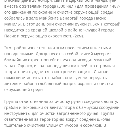
В ясный день 28 ноября, святые Церкви Бога Мандалуёнг
вместе с жителями города (300 чел.) для проведения 1487-
ого движения по охране и очистке окружающей среды
собрались в зале Майбонга Банаргай города Пасик
Манилы. В этот день они очистили ручей (1.5км.), который
находится за средней школой в районе Флудвей города
Пасик и окружающую окрестность (2км).
Этот район известен плотным населением и частыми
наводнениями. Дождь несет за собой всякий мусор из
ближайших окрестностей; от мусора исходит ужасный
запах. Однако, из-за равнодушия жителей эта огромная
территория нуждается в контроле и защите. Святые
помогли очистить этот район; они сумели передать
жителям района глобальный вопрос охраны и очистки
окружающей среды.
Группа ответственная за очистку ручья соединив лопату,
грабли и покрышки от вентилятора с бамбуком соорудили
инструменты для очистки загрязненного ручья. Группа
ответственная за территорию вокруг средней школы
тщательно очистила улицу от мусора и сорняков. В