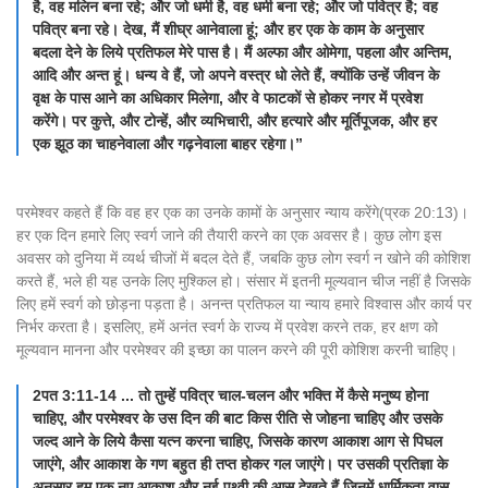
है, वह मलिन बना रहे; और जो धर्मी है, वह धर्मी बना रहे; और जो पवित्र है; वह
पवित्र बना रहे। देख, मैं शीघ्र आनेवाला हूं; और हर एक के काम के अनुसार
बदला देने के लिये प्रतिफल मेरे पास है। मैं अल्फा और ओमेगा, पहला और अन्तिम,
आदि और अन्त हूं। धन्य वे हैं, जो अपने वस्त्र धो लेते हैं, क्योंकि उन्हें जीवन के
वृक्ष के पास आने का अधिकार मिलेगा, और वे फाटकों से होकर नगर में प्रवेश
करेंगे। पर कुत्ते, और टोन्हें, और व्यभिचारी, और हत्यारे और मूर्तिपूजक, और हर
एक झूठ का चाहनेवाला और गढ़नेवाला बाहर रहेगा।”
परमेश्वर कहते हैं कि वह हर एक का उनके कामों के अनुसार न्याय करेंगे(प्रक 20:13)।
हर एक दिन हमारे लिए स्वर्ग जाने की तैयारी करने का एक अवसर है। कुछ लोग इस
अवसर को दुनिया में व्यर्थ चीजों में बदल देते हैं, जबकि कुछ लोग स्वर्ग न खोने की कोशिश
करते हैं, भले ही यह उनके लिए मुश्किल हो। संसार में इतनी मूल्यवान चीज नहीं है जिसके
लिए हमें स्वर्ग को छोड़ना पड़ता है। अनन्त प्रतिफल या न्याय हमारे विश्वास और कार्य पर
निर्भर करता है। इसलिए, हमें अनंत स्वर्ग के राज्य में प्रवेश करने तक, हर क्षण को
मूल्यवान मानना और परमेश्वर की इच्छा का पालन करने की पूरी कोशिश करनी चाहिए।
2पत 3:11-14 ... तो तुम्हें पवित्र चाल-चलन और भक्ति में कैसे मनुष्य होना
चाहिए, और परमेश्वर के उस दिन की बाट किस रीति से जोहना चाहिए और उसके
जल्द आने के लिये कैसा यत्न करना चाहिए, जिसके कारण आकाश आग से पिघल
जाएंगे, और आकाश के गण बहुत ही तप्त होकर गल जाएंगे। पर उसकी प्रतिज्ञा के
अनुसार हम एक नए आकाश और नई पृथ्वी की आस देखते हैं जिनमें धार्मिकता वास