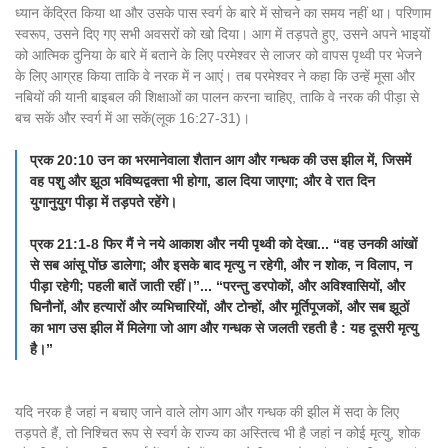
ध्यान केंद्रित किया था और उसके पास स्वर्ग के बारे में सोचने का समय नहीं था। परिणाम
स्वरूप, उसने दिए गए सभी अवसरों को खो दिया। आग में तड़पते हुए, उसने अपने भाइयों
को आत्मिक दुनिया के बारे में बताने के लिए परमेश्वर से लाजर को वापस पृथ्वी पर भेजने
के लिए आग्रह किया ताकि वे नरक में न आएं। तब परमेश्वर ने कहा कि उन्हें मूसा और
नबियों की यानी बाइबल की शिक्षाओं का पालन करना चाहिए, ताकि वे नरक की पीड़ा से
बच सकें और स्वर्ग में आ सकें(लूक 16:27-31)।
प्रक 20:10 उन का भरमानेवाला शैतान आग और गन्धक की उस झील में, जिसमें
वह पशु और झूठा भविष्यद्वक्ता भी होगा, डाल दिया जाएगा; और वे रात दिन
युगानुयुग पीड़ा में तड़पते रहेंगे।
प्रक 21:1-8 फिर मैं ने नये आकाश और नयी पृथ्वी को देखा... “वह उनकी आंखों
से सब आंसू पोंछ डालेगा; और इसके बाद मृत्यु न रहेगी, और न शोक, न विलाप, न
पीड़ा रहेगी; पहली बातें जाती रहीं।”... “परन्तु डरपोकों, और अविश्वासियों, और
घिनौनों, और हत्यारों और व्यभिचारियों, और टोन्हों, और मूर्तिपूजकों, और सब झूठों
का भाग उस झील में मिलेगा जो आग और गन्धक से जलती रहती है : यह दूसरी मृत्यु
है।”
यदि नरक है जहां न बचाए जाने वाले लोग आग और गन्धक की झील में सदा के लिए
तड़पते हैं, तो निश्चित रूप से स्वर्ग के राज्य का अस्तित्व भी है जहां न कोई मृत्यु, शोक