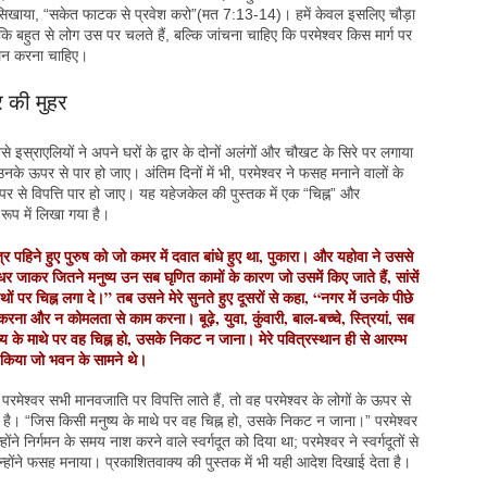
 सिखाया, “सकेत फाटक से प्रवेश करो”(मत 7:13-14)। हमें केवल इसलिए चौड़ा
ंकि बहुत से लोग उस पर चलते हैं, बल्कि जांचना चाहिए कि परमेश्वर किस मार्ग पर
ालन करना चाहिए।
र की मुहर
े इस्राएलियों ने अपने घरों के द्वार के दोनों अलंगों और चौखट के सिरे पर लगाया
नके ऊपर से पार हो जाए। अंतिम दिनों में भी, परमेश्वर ने फसह मनाने वालों के
र से विपत्ति पार हो जाए। यह यहेजकेल की पुस्तक में एक “चिह्न” और
 रूप में लिखा गया है।
पहिने हुए पुरुष को जो कमर में दवात बांधे हुए था, पुकारा। और यहोवा ने उससे
ाकर जितने मनुष्य उन सब घृणित कामों के कारण जो उसमें किए जाते हैं, सांसें
थों पर चिह्न लगा दे।” तब उसने मेरे सुनते हुए दूसरों से कहा, “नगर में उनके पीछे
ा और न कोमलता से काम करना। बूढ़े, युवा, कुंवारी, बाल-बच्चे, स्त्रियां, सब
्य के माथे पर वह चिह्न हो, उसके निकट न जाना। मेरे पवित्रस्थान ही से आरम्भ
भ किया जो भवन के सामने थे।
मेश्वर सभी मानवजाति पर विपत्ति लाते हैं, तो वह परमेश्वर के लोगों के ऊपर से
न है। “जिस किसी मनुष्य के माथे पर वह चिह्न हो, उसके निकट न जाना।” परमेश्वर
 निर्गमन के समय नाश करने वाले स्वर्गदूत को दिया था; परमेश्वर ने स्वर्गदूतों से
्होंने फसह मनाया। प्रकाशितवाक्य की पुस्तक में भी यही आदेश दिखाई देता है।