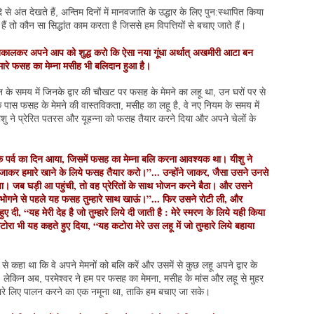
े अंत देखते हैं, अन्तिम दिनों में मानवजाति के उद्धार के लिए पुन:स्थापित किया
 तो कौन सा सिद्धांत काम करता है जिससे हम विपत्तियों से बचाए जाते हैं।
कालकर अपने आप को शुद्ध करो कि ऐसा नया गूंधा अर्थात् अखमीरी आटा बन
हमारे फसह का मेम्ना मसीह भी बलिदान हुआ है।
न के समय में जिनके द्वार की चौखट पर फसह के मेमने का लहू था, उन घरों पर से
े पास फसह के मेमने की वास्तविकता, मसीह का लहू है, वे नए नियम के समय में
यीशु ने प्रेरित पतरस और यूहन्ना को फसह तैयार करने दिया और अपने चेलों के
पर्व का दिन आया, जिसमें फसह का मेम्ना बलि करना आवश्यक था। यीशु ने
कर हमारे खाने के लिये फसह तैयार करो।”... उन्होंने जाकर, जैसा उसने उनसे
ा। जब घड़ी आ पहुंची, तो वह प्रेरितों के साथ भोजन करने बैठा। और उसने
भोगने से पहले यह फसह तुम्हारे साथ खाऊं।”... फिर उसने रोटी ली, और
ी, “यह मेरी देह है जो तुम्हारे लिये दी जाती है : मेरे स्मरण के लिये यही किया
ा भी यह कहते हुए दिया, “यह कटोरा मेरे उस लहू में जो तुम्हारे लिये बहाया
से कहा था कि वे अपने मेमनों को बलि करें और उसमें से कुछ लहू अपने द्वार के
ं। लेकिन अब, परमेश्वर ने हम पर फसह का मेमना, मसीह के मांस और लहू से मुहर
मारे लिए पालन करने का एक नमूना था, ताकि हम बचाए जा सके।