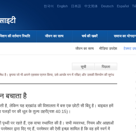
한국어
English
日本語
中文简体
Deutsch
Español
Ti
मिशन की वर्तमान स्थिति
जीवन का सत्य
चर्च की खबरें
समाज का योगदा
जीवन का सत्य
मीडिया उपदेश
टेक्स्ट उ
सूची
पिछला
 निषेध है। कृपया जो भी आपने एहसास प्राप्त किया, उसे आपके मन में रखिए और उसकी सिय्योन की सुगंध
न बचाता है
कती है, लेकिन यह ब्रह्मांड की विशालता में बस एक छोटी सी बिंदु है। बाइबल हमें
द या पलड़ों पर की धूल के तुल्य ठहरी(यश 40:15)।
टी पृथ्वी पर रहते हैं, एक वाचा स्थापित की है। सभी व्यवस्था, नियम और आज्ञाओं
परमेश्वर द्वारा दिए गए हैं, परमेश्वर की ऐसी इच्छा शामिल है कि वह हमें स्वर्ग में