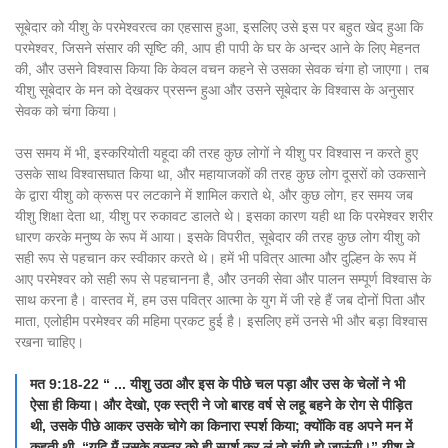
सूबेदार को यीशु के परमेश्वरत्व का एहसास हुआ, इसलिए उसे इस पर बहुत खेद हुआ कि
परमेश्वर, जिसने संसार की सृष्टि की, आप ही पापी के घर के अन्दर आने के लिए मेहनत
की, और उसने विश्वास किया कि केवल वचन कहने से उसका सेवक चंगा हो जाएगा। तब
यीशु सूबेदार के मन को देखकर प्रसन्न हुआ और उसने सूबेदार के विश्वास के अनुसार
सेवक को चंगा किया।
उस समय में भी, इस्करियोती यहूदा की तरह कुछ लोगों ने यीशु पर विश्वास न करते हुए
उसके साथ विश्वासघात किया था, और महायाजकों की तरह कुछ लोग दूसरों को उकसाने
के द्वारा यीशु को क्रूस पर लटकाने में शामिल कराते थे, और कुछ लोग, हर समय जब
यीशु शिक्षा देता था, यीशु पर रुकावट डालते थे। इसका कारण यही था कि परमेश्वर शरीर
धारण करके मनुष्य के रूप में आया। इसके विपरीत, सूबेदार की तरह कुछ लोग यीशु को
सही रूप से पहचान कर स्वीकार करते थे। हमें भी पवित्र आत्मा और दुल्हिन के रूप में
आए परमेश्वर को सही रूप से पहचानना है, और उनकी सेवा और पालन सम्पूर्ण विश्वास के
साथ करना है। वास्तव में, हम उस पवित्र आत्मा के युग में जी रहे हैं जब दोनों पिता और
माता, एलोहीम परमेश्वर की महिमा प्रकट हुई है। इसलिए हमें उनसे भी और बड़ा विश्वास
रखना चाहिए।
मत 9:18-22 “ ... यीशु उठा और इस के पीछे चल पड़ा और उस के चेलों ने भी
ऐसा ही किया। और देखो, एक स्त्री ने जो बारह वर्ष से लहू बहने के रोग से पीड़ित
थी, उसके पीछे आकर उसके चोगे का किनारा स्पर्श किया; क्योंकि वह अपने मन में
कहती थी, “यदि मैं उसके वस्त्र को ही स्पर्श कर लूं तो चंगी हो जाऊंगी।” यीशु ने