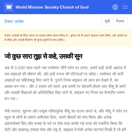
World Mission Society Church of God
WATV
टेक्स्ट उपदेश
सूची
पिछला
टेक्स्ट उपदेशों को प्रिंट करना या उसका प्रेषण करना निषेध है। कृपया जो भी आपने एहसास प्राप्त किया, उसे आपके मन
में रखिए और उसकी सिय्योन की सुगंध दूसरों के साथ बांटिए।
जो कुछ सारा तुझ से कहे, उसकी सुन
अब से 3,500 साल पहले जब परमेश्वर सीनै पर्वत पर उतरा, उसने बड़ी ऊंची आवाज़ में
दस आज्ञाओं की घोषणा की, और इन्हें पत्थर की पटियाओं पर खोदा। परमेश्वर की सारी
आज्ञाओं का संहिताबद्ध किए जाने से, पुराने नियम बाइबल जो आज हम देखते हैं, का
आधार बन गया। और 2 हज़ार वर्ष पहले, इस धरती पर देहधारी होकर आए यीशु के कार्य
और उसकी शिक्षाओं को अभिलिखित किए जाने से, बाइबल नए नियम का केन्द्रीय स्तम्भ
बन गया।
जैसे पतरस, यूहन्ना और याकूब भक्तिपूर्वक यीशु का पालन करते थे, और यीशु ने पर्वत पर
बहुत से लोगों के सामने धर्मोपदेश दिया, उसने बीमारों को चंगा किया और अनेक
आश्चर्यकर्म किए और फसह के पर्व पर ऐसा वादा करके नई वाचा को स्थापित किया कि
रोटी और दाखमधु उसका मांस और लहू है, बाइबल में वैसी अनेक घटनाएं लिखी हैं जो हमें