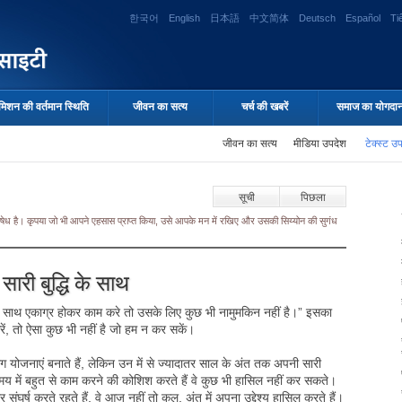
한국어
English
日本語
中文简体
Deutsch
Español
Ti
मिशन की वर्तमान स्थिति
जीवन का सत्य
चर्च की खबरें
समाज का योगदा
जीवन का सत्य
मीडिया उपदेश
टेक्स्ट उ
सूची
पिछला
 निषेध है। कृपया जो भी आपने एहसास प्राप्त किया, उसे आपके मन में रखिए और उसकी सिय्योन की सुगंध
ारी बुद्धि के साथ
 साथ एकाग्र होकर काम करे तो उसके लिए कुछ भी नामुमकिन नहीं है।” इसका
ें, तो ऐसा कुछ भी नहीं है जो हम न कर सकें।
जनाएं बनाते हैं, लेकिन उन में से ज्यादातर साल के अंत तक अपनी सारी
य में बहुत से काम करने की कोशिश करते हैं वे कुछ भी हासिल नहीं कर सकते।
 संघर्ष करते रहते हैं, वे आज नहीं तो कल, अंत में अपना उद्देश्य हासिल करते हैं।