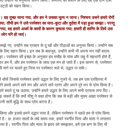
िए उन्होंने भी मनुष्यत्व धारण किया। सन्तानों को बचाने के लिए वह एक दीन दास
े ठट्ठों को सहन किया।
। वह तुच्छ जाना गया, और हम ने उसका मूल्य न जाना। निश्चय उसने हमारे रोगों
ा; तौभी हम ने उसे परमेश्वर का मारा–कूटा और दुर्दशा में पड़ा हुआ समझा। परन्तु
या, वह हमारे अधर्म के कामों के कारण कुचला गया; हमारी ही शान्ति के लिये उस
लोग चंगे हो जाएं।
च्छ समझे गए; उन्होंने सब प्रकार के दु:खों और पीड़ाओं का अनुभव किया। उन्होंने सब
 के लिए सहन किया। इन सब के बावजूद, उन्होंने कभी भी अपना मन नहीं बदला
ा। परमेश्वर की इच्छा के अनुसार हम मसीह के मांस और लहू में सहभागी होते हैं,
ेश्वर हम में, और हम परमेश्वर के साथ एक मन हो जाते हैं। इस कारण से, परमेश्वर
 मार्ग पर चलते हुए जिस पर परमेश्वर चले थे, उद्धार पा सकें।
 सोचें जिससे परमेश्वर हमारे उद्धार के लिए गुजरे थे, तब हम उस प्रक्रिया में
होंने हमसे अपने सारे मन और अपने सारे प्राण और अपने पूरे मन से प्रेम किया है।
ारे बदले दु:ख उठाया; उन्होंने हमारे उद्धार के लिए अपने सभी प्रयास लगा दिए।
झ सकते हैं कि क्यों यीशु ने कहा होगा कि सब से बड़ी और मुख्य आज्ञा परमेश्वर से
 सारी बुद्धि के साथ प्रेम करना है।
म किया और इससे हमने उद्धार पाया है, लेकिन परमेश्वर ने पहले हम से प्रेम किया
 है। छ: हजार सालों के लंबे समय तक, हमारे स्वर्गीय पिता और माता ने लगातार
किया है। स्वर्गीय पिता और माता के हृदय को समझकर, हमें एक क्षण के लिए भी