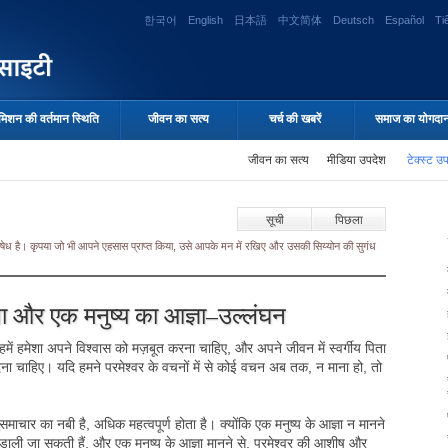
한국어
English
日本語
中文简体
Deutsch
Español
Ti
मिशन की वर्तमान स्थिति
जीवन का सत्य
चर्च की खबरें
समाज का योगदा
जीवन का सत्य
मीडिया उपदेश
टेक्स्ट उ
सूची
पिछला
 निषेध है। कृपया जो भी आपने एहसास प्राप्त किया, उसे आपके मन में रखिए और उसकी सिय्योन की सुगंध
ता और एक मनुष्य का आज्ञा–उल्लंघन
ए, हमें हमेशा अपने विश्वास को मज़बूत करना चाहिए, और अपने जीवन में स्वर्गीय पिता
ेना चाहिए। यदि हमने परमेश्वर के वचनों में से कोई वचन अब तक, न माना हो, तो
ं सुसमाचार का नबी है, अधिक महत्वपूर्ण होता है। क्योंकि एक मनुष्य के आज्ञा न मानने
धाएं डाली जा सकती हैं, और एक मनुष्य के आज्ञा मानने से, परमेश्वर की आशीष और