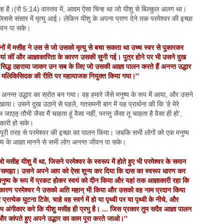
 है।(रो 5:14) वास्तव में, आदम ऐसा चिन्ह था जो यीशु से बिल्कुल अलग था।
से संसार में मृत्यु आई। लेकिन यीशु के अपना प्राण देने तक परमेश्वर की इच्छा
जीवन पा सके।
िनों में मसीह ने उस से जो उसको मृत्यु से बचा सकता था उच्च स्वर से पुकारकर
ियां कीं और आज्ञाकारिता के कारण उसकी सुनी गई। पुत्र होने पर भी उसने दुख
द्ध ठहराया जाकर उन सब के लिए जो उसकी आज्ञा पालन करते हैं अनन्त उद्धार
े मलिकिसिदक की रीति पर महायाजक नियुक्त किया गया।”
िए अनन्त उद्धार का स्रोत बन गया। वह हमारे जैसे मनुष्य के रूप में आया, और उसने
ाया। उसने दुख उठाने से पहले, गतसमनी बाग में यह प्रार्थना की कि ‘हे मेरे
ाएऌ तौभी जैसा मैं चाहता हूं वैसा नहीं, परन्तु जैसा तू चाहता है वैसा ही हो’,
ाकारी हो सके।
 पूरी तरह से परमेश्वर की इच्छा का पालन किया। जबकि सभी लोगों को एक मनुष्य
ष्य के आज्ञा मानने से सभी लोग अनन्त जीवन पा सके।
मसीह यीशु में था, जिसने परमेश्वर के स्वरूप में होते हुए भी परमेश्वर के समान
 न समझा। उसने अपने आप को ऐसा शून्य कर दिया कि दास का स्वरूप धारण कर
मनुष्य के रूप में प्रकट होकर स्वयं को दीन किया और यहां तक आज्ञाकारी रहा कि
इस कारण परमेश्वर ने उसको अति महान् भी किया और उसको वह नाम प्रदान किया
 प्रत्येक घुटना टिके, चाहे वह स्वर्ग में हो या पृथ्वी पर या पृथ्वी के नीचे, और
ीभ अंगीकार करे कि यीशु मसीह ही प्रभु है। ... जिस प्रकार तुम सदैव आज्ञा पालन
े और कांपते हुए अपने उद्धार का काम पूरा करते जाओ।”