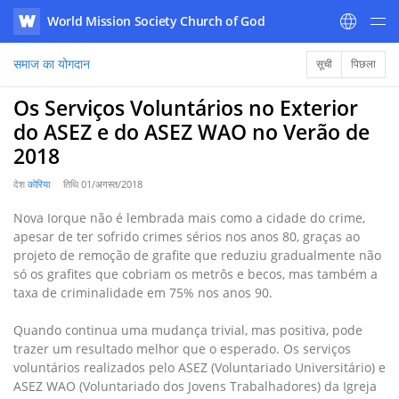
World Mission Society Church of God
WATV
समाज का योगदान
सूची
पिछला
Os Serviços Voluntários no Exterior
do ASEZ e do ASEZ WAO no Verão de
2018
देश
कोरिया
तिथि
01/अगस्त/2018
Nova Iorque não é lembrada mais como a cidade do crime,
apesar de ter sofrido crimes sérios nos anos 80, graças ao
projeto de remoção de grafite que reduziu gradualmente não
só os grafites que cobriam os metrôs e becos, mas também a
taxa de criminalidade em 75% nos anos 90.
Quando continua uma mudança trivial, mas positiva, pode
trazer um resultado melhor que o esperado. Os serviços
voluntários realizados pelo ASEZ (Voluntariado Universitário) e
ASEZ WAO (Voluntariado dos Jovens Trabalhadores) da Igreja