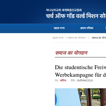
पहला पन्ना
हमारा परिचय
पहला पन्ना
»
समाज का योगदान
»
समाज का योग
समाज का योगदान
Die studentische Frei
Werbekampagne für d
देश
|
कोरिया
तिथि
|
06/दिसंबर/2018