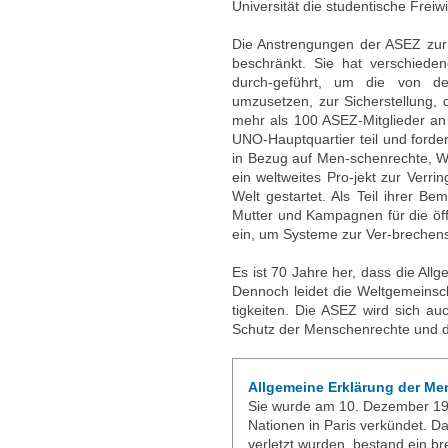
Universität die studentische Frei
Die Anstrengungen der ASEZ zur
beschränkt. Sie hat verschieden
durch-geführt, um die von de
umzusetzen, zur Sicherstellung
mehr als 100 ASEZ-Mitglieder an 
UNO-Hauptquartier teil und forde
in Bezug auf Men-schenrechte, W
ein weltweites Pro-jekt zur Verri
Welt gestartet. Als Teil ihrer B
Mutter und Kampagnen für die öff
ein, um Systeme zur Ver-breche
Es ist 70 Jahre her, dass die Al
Dennoch leidet die Weltgemeinsch
tigkeiten. Die ASEZ wird sich au
Schutz der Menschenrechte und d
Allgemeine Erklärung der M
Sie wurde am 10. Dezember 19
Nationen in Paris verkündet. D
verletzt wurden, bestand ein b