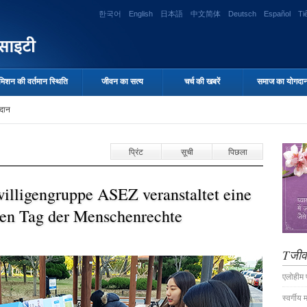
한국어
English
日本語
中文简体
Deutsch
Español
Ti
मिशन की वर्तमान स्थिति
जीवन का सत्य
चर्च की खबरें
समाज का योगदा
दान
प्रिंट
सूची
पिछला
willigengruppe ASEZ veranstaltet eine
en Tag der Menschenrechte
Tजीव
एलोहीम प
स्वर्गीय 