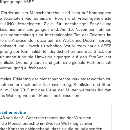
willigengruppe ASEZ.
 Förderung der Menschenrechte sind nicht auf Kampagnen
e Aktivitäten wie Seminare, Foren und Freiwilligendienste
r UNO festgelegten Ziele für nachhaltige Entwicklung
, dass niemand übergangen wird. Am 16. November nahmen
der Veranstaltung zum Internationalen Tag der Toleranz im
rte die Anwesenden dazu auf, die Welt ohne Diskriminierung
ohlstand und Umwelt zu schaffen. Vor Kurzem hat die ASEZ
ngerung der Kriminalität für die Sicherheit und das Glück der
emühungen führt sie Umweltreinigungen auf den Straßen der
entliche Ordnung durch und geht eine globale Partnerschaft
nsvorbeugung aufzubauen.
lgemeine Erklärung der Menschenrechte verkündet worden ist.
aft immer noch unter Diskriminierung, Konflikten und Strei-
ch im Jahr 2019 mit der Liebe der Mutter weiterhin für den
as Wohlergehen der Menschheit einsetzen.
enschenrechte
48 von der 3. Generalversammlung der Vereinten
a die Menschenrechte im Zweiten Weltkrieg schwer
reiter Konsens dahingehend, dass sie die grundlegenden