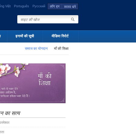
ếng Việt
Português
Русский
न
इनामों की सूची
मीडिया रिपोर्ट
समाज का योगदान
माँ की शिक्षा
न का सत्य
रमेश्वर
माता