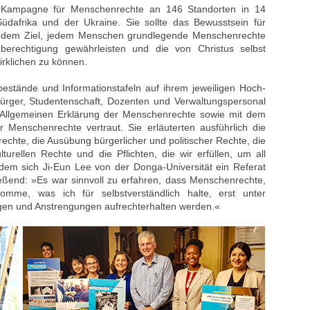
 Kampagne für Menschenrechte an 146 Standorten in 14
dafrika und der Ukraine. Sie sollte das Bewusstsein für
t dem Ziel, jedem Menschen grundlegende Menschenrechte
berechtigung gewährleisten und die von Christus selbst
irklichen zu können.
bestände und Informationstafeln auf ihrem jeweiligen Hoch-
ürger, Studentenschaft, Dozenten und Verwaltungspersonal
r Allgemeinen Erklärung der Menschenrechte sowie mit dem
Menschenrechte vertraut. Sie erläuterten ausführlich die
chte, die Ausübung bürgerlicher und politischer Rechte, die
ulturellen Rechte und die Pflichten, die wir erfüllen, um all
em sich Ji-Eun Lee von der Donga-Universität ein Referat
ießend: »Es war sinnvoll zu erfahren, dass Menschenrechte,
mme, was ich für selbstverständlich halte, erst unter
en und Anstrengungen aufrechterhalten werden.«