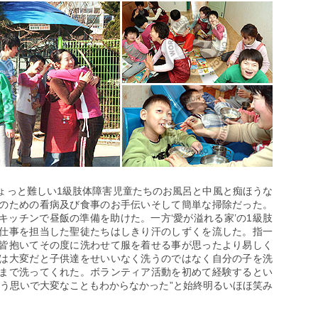
ょっと難しい1級肢体障害児童たちのお風呂と中風と痴ほうな
のための看病及び食事のお手伝いそして簡単な掃除だった。
キッチンで昼飯の準備を助けた。一方‘愛が溢れる家’の1級肢
仕事を担当した聖徒たちはしきり汗のしずくを流した。指一
皆抱いてその度に洗わせて服を着せる事が思ったより易しく
は大変だと子供達をせいいなく洗うのではなく自分の子を洗
まで洗ってくれた。ボランティア活動を初めて経験するとい
いう思いで大変なこともわからなかった”と始終明るいほほ笑み