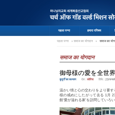
पहला पन्ना
हमारा परिचय
पहला पन्ना
»
समाज का योगदान
»
समाज का योग
समाज का योगदान
御母様の愛を全世
बुजुर्गों का कल्याण
देश
|
कोरिया
तिथि
|
23/जनवर
温かい情と心の交わりをより要する
様の戒めにしたがって去る 1月 
館‘愛が溢れる家’を訪問していろ