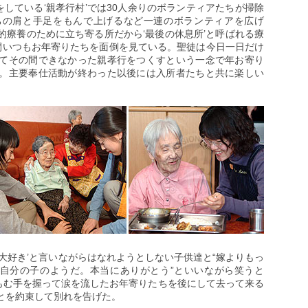
をしている‘親孝行村’では30人余りのボランティアたちが掃除
ちの肩と手足をもんで上げるなど一連のボランティアを広げ
的療養のために立ち寄る所だから‘最後の休息所’と呼ばれる療
時間いつもお年寄りたちを面倒を見ている。聖徒は今日一日だけ
てその間できなかった親孝行をつくすという一念で年お寄り
。主要奉仕活動が終わった以後には入所者たちと共に楽しい
大好き’と言いながらはなれようとしない子供達と“嫁よりもっ
“自分の子のようだ。本当にありがとう”といいながら笑うと
をもむ手を握って涙を流したお年寄りたちを後にして去って来る
とを約束して別れを告げた。