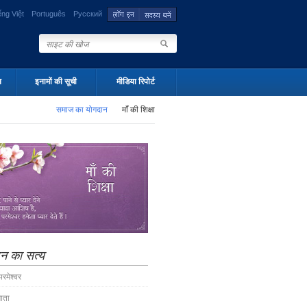
ếng Việt
Português
Русский
न
इनामों की सूची
मीडिया रिपोर्ट
समाज का योगदान
माँ की शिक्षा
न का सत्य
रमेश्वर
माता