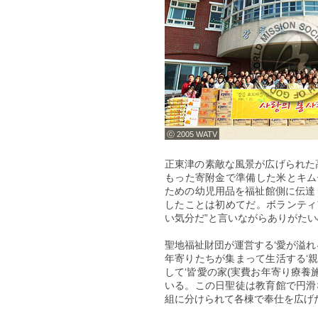
ⓒ 2005 WATV
正東津の素敵な風景が広げられた
もった寄附金で準備した米とキム
ための幼児用品を福祉館側に伝達
したことは初めてだ。ボランティ
い気分だ”と言いながらありがた
聖地福祉財団が運営する‘愛が溢れ
年寄りたちが集まって生活する‘親
して‘皆愛の家(実費お年寄り療養
いる。この日聖徒は教育館で円滑な
組に分けられて各棟で奉仕を広げ