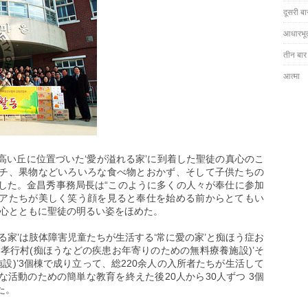
दूसरी ब
आधारभू
तीन बार म
आत्मा
高い丘に位置づいた‘愛が溢れる家’に到着した聖徒の真心のこ
チ、果物などいろいろな食べ物とおかず、そして子供たちの
した。金昌秀事務局長は“このように多くの人々が奉仕に参加
アたちが美しく笑う顔を見ると奉仕を始める前からとてもい
い心とともに聖徒の明るい姿をほめた。
る家’は肢体障害児童たちが生活する‘常に愛の家’と痴ほう症お
孝行村(痴ほうなどの疾患お年寄りのための無料療養施設)’そ
施設)’3個棟で成り立って、総220余人の入所者たちが生活して
活動のための簡単な教育を終えた後20人から30人ずつ 3個
た。