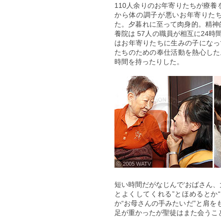
110人余りのお年寄りたちが療養
から体の調子が悪いお年寄りた
た。夕暮れに至って肉身的。精神
養院は 57人の職員が相互に24
はお年寄りたちに生みの子になっ
たちのための奉仕活動を熱心した
時間を持ったりした。
ⓒ 2005 WATV
短い時間だがなじんで‘おばさん、
とよくしてくれる”とほめるとか
か“お母さんの手みたいだ”と肩
足が重かったが聖徒はまた会うこ