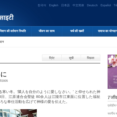
한국어
English
日本語
中文简体
Deutsch
Español
Ti
मिशन की वर्तमान स्थिति
जीवन का सत्य
चर्च की खबरें
समाज का योगदा
दान
प्रिंट
सूची
पिछला
界に
ी/2005
寒い冬。‘隣人を自分のように愛しなさい。’ と仰せられた神
Tजीव
23日、江原連合会聖徒 80余人は江陵市江東面に位置した福祉
いろな奉仕活動を広げて神様の愛を伝えた。
एलोहीम प
स्वर्गीय 