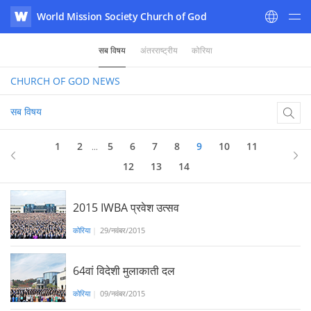
World Mission Society Church of God
WATV
सब विषय
अंतरराष्ट्रीय
कोरिया
CHURCH OF GOD
NEWS
सब विषय
9
of 14
1
2
5
6
7
8
9
10
11
...
12
13
14
2015 IWBA प्रवेश उत्सव
कोरिया
|
29/नवंबर/2015
64वां विदेशी मुलाकाती दल
कोरिया
|
09/नवंबर/2015