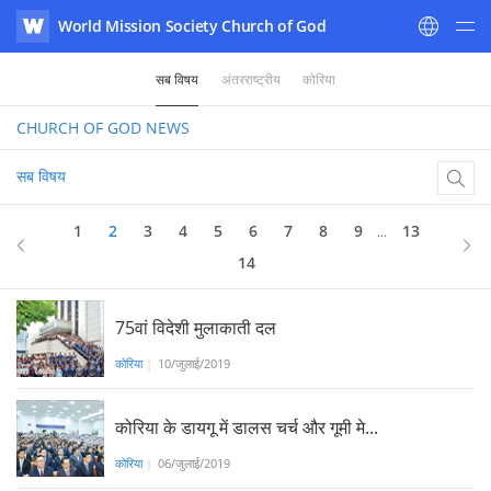
World Mission Society Church of God
WATV
सब विषय
अंतरराष्ट्रीय
कोरिया
CHURCH OF GOD
NEWS
सब विषय
2
of 14
1
2
3
4
5
6
7
8
9
13
...
14
75वां विदेशी मुलाकाती दल
कोरिया
|
10/जुलाई/2019
कोरिया के डायगू में डालस चर्च और गूमी मे...
कोरिया
|
06/जुलाई/2019