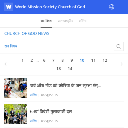
World Mission Society Church of God
WATV
सब विषय
अंतरराष्ट्रीय
कोरिया
CHURCH OF GOD
NEWS
सब विषय
10
of 14
1
2
6
7
8
9
10
11
12
...
13
14
चर्च ऑफ गॉड को कोरिया के जन सुरक्षा मंत्...
कोरिया
|
04/जून/2015
63वां विदेशी मुलाकाती दल
कोरिया
|
03/जून/2015