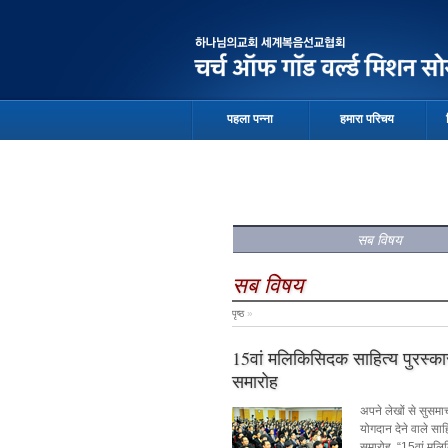
पहला पन्ना
हमारा परिचय
सब विषय
सब विषय
पृष्ठ
»
15वां मलिकिसिदक साहित्य पुरस्का
समारोह
अपने लेखों से सुसमाचा
योगदान देने वाले साह
समारोह, “15वां मल