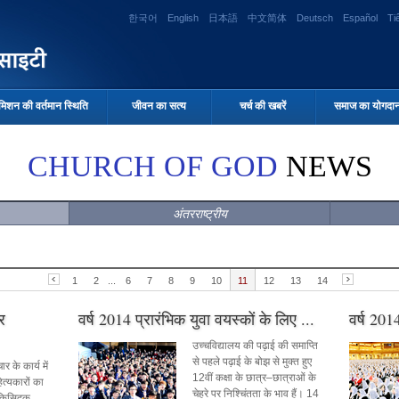
한국어
English
日本語
中文简体
Deutsch
Español
Ti
मिशन की वर्तमान स्थिति
जीवन का सत्य
चर्च की खबरें
समाज का योगदा
CHURCH OF GOD
NEWS
अंतरराष्ट्रीय
1
2
...
6
7
8
9
10
11
12
13
14
र
वर्ष 2014 प्रारंभिक युवा वयस्कों के लिए ...
वर्ष 201
उच्चविद्यालय की पढ़ाई की समाप्ति
से पहले पढ़ाई के बोझ से मुक्त हुए
र के कार्य में
12वीं कक्षा के छात्र–छात्राओं के
ित्यकारों का
चेहरे पर निश्चिंतता के भाव हैं। 14
िकिसिदक