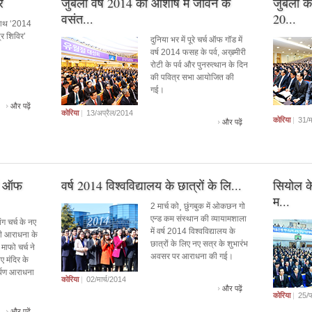
र
जुबली वर्ष 2014 की आशीष में जीवन के
जुबली के
वसंत...
20...
साथ ‘2014
्र शिविर’
दुनिया भर में पूरे चर्च ऑफ गॉड में
वर्ष 2014 फसह के पर्व, अख़मीरी
रोटी के पर्व और पुनरुत्थान के दिन
की पवित्र सभा आयोजित की
गई।
और पढ़ें
कोरिया
|
13/अप्रैल/2014
कोरिया
|
31/म
और पढ़ें
्च ऑफ
वर्ष 2014 विश्वविद्यालय के छात्रों के लि...
सियोल के
म...
2 मार्च को¸ छुंगबुक में ओकछन गो
एन्ड कम संस्थान की व्यायामशाला
ग चर्च के नए
में वर्ष 2014 विश्वविद्यालय के
की आराधना के
छात्रों के लिए नए सत्र के शुभारंभ
माफो चर्च ने
अवसर पर आराधना की गई।
ए मंदिर के
र्पण आराधना
कोरिया
|
02/मार्च/2014
और पढ़ें
कोरिया
|
25/फ
और पढ़ें