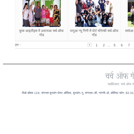
कुक आइलैंड्स में अवारुआ चर्च ऑफ
पापुआ न्यू गिनी में पोर्ट मोरेस्बी चर्च ऑफ
समोआ म
गॉड
गॉड
पृष्ठ
»
1
2
...
5
6
7
सर्वाधिकार: चर्च ऑफ ग
पीओ बॉक्स 119, संगनाम बुनदांग पोस्ट ऑफिस, बुनदांग–गु, संगनाम–सी, ग्यंगगी–दो, कोरिया/ फोन