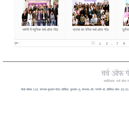
जर्मनी में म्युनिक चर्च ऑफ गॉड
फ्रांस का पेरिस चर्च ऑफ गॉड
पुर्त
पृष्ठ
»
1
2
...
7
8
सर्वाधिकार: चर्च ऑफ ग
पीओ बॉक्स 119, संगनाम बुनदांग पोस्ट ऑफिस, बुनदांग–गु, संगनाम–सी, ग्यंगगी–दो, कोरिया/ फोन