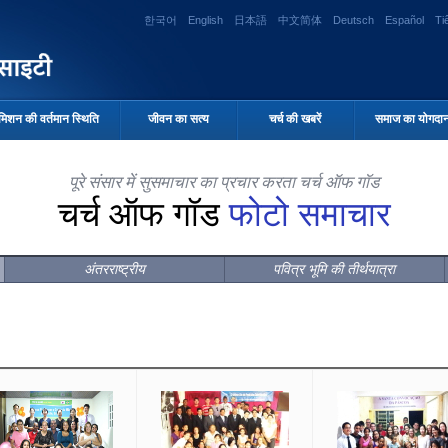
한국어
English
日本語
中文简体
Deutsch
Español
Ti
मिशन की वर्तमान स्थिति
जीवन का सत्य
चर्च की खबरें
समाज का योगदा
पूरे संसार में सुसमाचार का प्रचार करता चर्च ऑफ गॉड
चर्च ऑफ गॉड
फोटो समाचार
अंतरराष्ट्रीय
पवित्र भूमि की तीर्थयात्रा