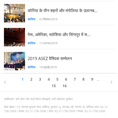
कोरिया के तीन शहरों और मंगोलिया के उलानब...
कोरिया
|
01/सितंबर/2019
पेरू, अमेरिका, मलेशिया और सिंगापुर में स...
कोरिया
|
11/अगस्त/2019
2019 ASEZ वैश्विक सम्मेलन
कोरिया
|
15/जुलाई/2019
1
2
3
4
5
6
7
8
9
...
15
16
सर्वाधिकार: चर्च ऑफ गॉड वर्ल्ड मिशन सोसाइटी, सभी अधिकार सुरक्षित
पीओ बॉक्स 119, संगनाम बुनदांग पोस्ट ऑफिस, बुनदांग–गु, संगनाम–सी, ग्यंगगी–दो, कोरिया/ फोन: 82-31-
738-5999 / फेक्स: 82-31-738-5998 / फ़ोन: 82-31-738-5999 / फैक्स: 82-31-738-5998