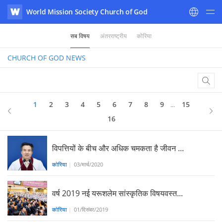
World Mission Society Church of God
WATV
सब विषय
अंतरराष्ट्रीय
कोरिया
CHURCH OF GOD
NEWS
1
2
3
4
5
6
7
8
9
15
...
16
विपत्तियों के बीच और अधिक चमकता है जीवन ...
कोरिया
|
03/मार्च/2020
वर्ष 2019 नई यरूशलेम सांस्कृतिक विषयवस्त...
कोरिया
|
01/दिसंबर/2019