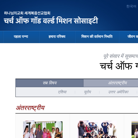
한국어
पहला पन्ना
हमारा परिचय
मिशन की वर्तमान स्थिति
जीवन क
पूरे संसार में सुस
चर्च ऑफ 
सब विषय
अंतरराष्ट्रीय
एशिया
यूरोप
उत्तर अमेरिका
अंतरराष्ट्रीय