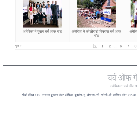
अमेरिका में गुवाम चर्च ऑफ गॉड
अमेरिका में कोलोराडो स्प्रिंग्स चर्च ऑफ
अमेरि
गॉड
पृष्ठ
»
1
2
...
6
7
8
सर्वाधिकार: चर्च ऑफ ग
पीओ बॉक्स 119, संगनाम बुनदांग पोस्ट ऑफिस, बुनदांग–गु, संगनाम–सी, ग्यंगगी–दो, कोरिया/ फोन