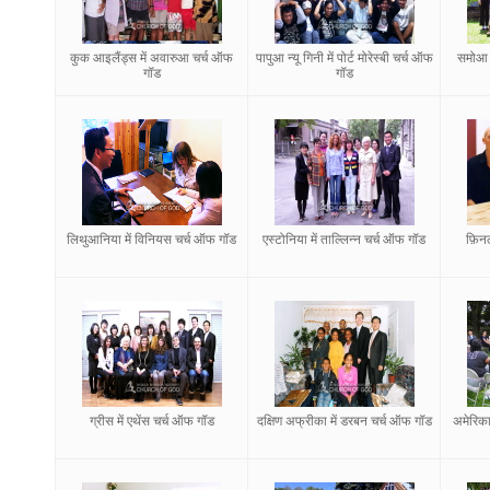
कुक आइलैंड्स में अवारुआ चर्च ऑफ
पापुआ न्यू गिनी में पोर्ट मोरेस्बी चर्च ऑफ
समोआ म
गॉड
गॉड
लिथुआनिया में विनियस चर्च ऑफ गॉड
एस्टोनिया में ताल्लिन्न चर्च ऑफ गॉड
फ़िनलै
ग्रीस में एथेंस चर्च ऑफ गॉड
दक्षिण अफ्रीका में डरबन चर्च ऑफ गॉड
अमेरिका क