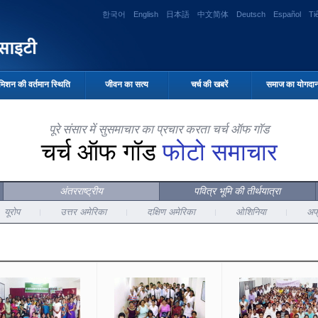
한국어
English
日本語
中文简体
Deutsch
Español
Ti
मिशन की वर्तमान स्थिति
जीवन का सत्य
चर्च की खबरें
समाज का योगदा
पूरे संसार में सुसमाचार का प्रचार करता चर्च ऑफ गॉड
चर्च ऑफ गॉड
फोटो समाचार
अंतरराष्ट्रीय
पवित्र भूमि की तीर्थयात्रा
यूरोप
उत्तर अमेरिका
दक्षिण अमेरिका
ओशिनिया
अफ