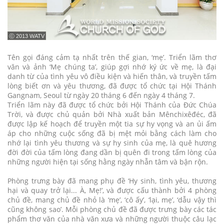
ⓒ 2013 WATV
Tên gọi đáng cảm tạ nhất trên thế gian, ‘mẹ’. Triển lãm thơ
văn và ảnh ‘Mẹ chúng ta’, giúp gợi nhớ ký ức về mẹ, là đại
danh từ của tình yêu vô điều kiện và hiến thân, và truyền tấm
lòng biết ơn và yêu thương, đã được tổ chức tại Hội Thánh
Gangnam, Seoul từ ngày 20 tháng 6 đến ngày 4 tháng 7.
Triển lãm này đã được tổ chức bởi Hội Thánh của Đức Chúa
Trời, và được chủ quản bởi Nhà xuất bản Mênchixêđéc, đã
được lập kế hoạch để truyền một tia sự hy vọng và an ủi ấm
áp cho những cuộc sống đã bị mệt mỏi bằng cách làm cho
nhớ lại tình yêu thương và sự hy sinh của mẹ, là quê hương
đời đời của tấm lòng đang dần bị quên đi trong tấm lòng của
những người hiện tại sống hằng ngày nhẫn tâm và bận rộn.
Phòng trưng bày đã mang phụ đề ‘Hy sinh, tình yêu, thương
hại và quay trở lại... À, Mẹ!’, và được cấu thành bởi 4 phòng
chủ đề, mang chủ đề nhỏ là ‘mẹ’, ‘cô ấy’, ‘lại, mẹ’, ‘dẫu vậy thì
cũng không sao’. Mỗi phòng chủ đề đã được trưng bày các tác
phẩm thơ văn của nhà văn xưa và những người thuộc câu lạc