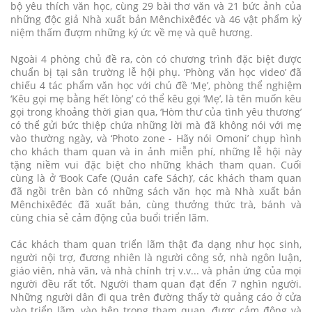
bộ yêu thích văn học, cùng 29 bài thơ văn và 21 bức ảnh của
những độc giả Nhà xuất bản Mênchixêđéc và 46 vật phẩm kỷ
niệm thấm đượm những ký ức về mẹ và quê hương.
Ngoài 4 phòng chủ đề ra, còn có chương trình đặc biệt được
chuẩn bị tại sân trường lễ hội phụ. ‘Phòng văn học video’ đã
chiếu 4 tác phẩm văn học với chủ đề ‘Mẹ’, phòng thể nghiệm
‘Kêu gọi mẹ bằng hết lòng’ có thể kêu gọi ‘Mẹ’, là tên muốn kêu
gọi trong khoảng thời gian qua, ‘Hòm thư của tình yêu thương’
có thể gửi bức thiệp chứa những lời mà đã không nói với mẹ
vào thường ngày, và ‘Photo zone - Hãy nói Omoni’ chụp hình
cho khách tham quan và in ảnh miễn phí, những lễ hội này
tặng niềm vui đặc biệt cho những khách tham quan. Cuối
cùng là ở ‘Book Cafe (Quán cafe Sách)’, các khách tham quan
đã ngồi trên bàn có những sách văn học mà Nhà xuất bản
Mênchixêđéc đã xuất bản, cùng thưởng thức trà, bánh và
cùng chia sẻ cảm động của buổi triển lãm.
Các khách tham quan triển lãm thật đa dạng như học sinh,
người nội trợ, đương nhiên là người công sở, nhà ngôn luận,
giáo viên, nhà văn, và nhà chính trị v.v... và phản ứng của mọi
người đều rất tốt. Người tham quan đạt đến 7 nghìn người.
Những người dân đi qua trên đường thấy tờ quảng cáo ở cửa
vào triển lãm, vào bên trong tham quan, được cảm động và