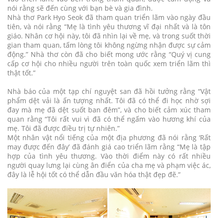
nói rằng sẽ đến cùng với bạn bè và gia đình.
Nhà thơ Park Hyo Seok đã tham quan triển lãm vào ngày đầu
tiên, và nói rằng “Mẹ là tình yêu thương vĩ đại nhất và là tôn
giáo. Nhân cơ hội này, tôi đã nhìn lại về mẹ, và trong suốt thời
gian tham quan, tấm lòng tôi không ngừng nhận được sự cảm
động.” Nhà thơ còn đã cho biết mong ước rằng “Quý vị cung
cấp cơ hội cho nhiều người trên toàn quốc xem triển lãm thì
thật tốt.”
Nhà báo của một tạp chí nguyệt san đã hồi tưởng rằng “Vật
phẩm dệt vải là ấn tượng nhất. Tôi đã có thể đi học nhờ sợi
đay mà mẹ đã dệt suốt ban đêm”, và cho biết cảm xúc tham
quan rằng “Tôi rất vui vì đã có thể ngấm vào hương khí của
mẹ. Tôi đã được điều trị tự nhiên.”
Một nhân vật nổi tiếng của một địa phương đã nói rằng ‘Rất
may được đến đây’ đã đánh giá cao triển lãm rằng “Mẹ là tập
hợp của tình yêu thương. Vào thời điểm này có rất nhiều
người quay lưng lại cùng ân điển của cha mẹ và phạm việc ác,
đây là lễ hội tốt có thể dẫn đầu văn hóa thật đẹp đẽ.”