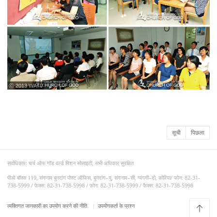
ⓒ 2013 WATV
सूची
पिछला
सर्वाधिकार: चर्च ऑफ गॉड वर्ल्ड मिशन सोसाइटी, सभी अधिकार सुरक्षित
पीओ बॉक्स 119, संगनाम बुनदांग पोस्ट ऑफिस, बुनदांग–गु, संगनाम–सी, ग्यंगगी–दो, कोरिया/ फोन: 82-31-
738-5999 / फेक्स: 82-31-738-5998 / फ़ोन: 82-31-738-5999 / फैक्स: 82-31-738-5998
व्यक्तिगत जानकारी का उपयोग करने की नीति
उपयोगकर्ता के प्रश्न