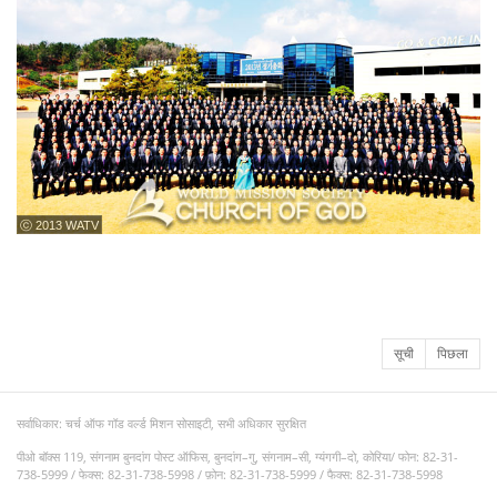
ⓒ 2013 WATV
सूची
पिछला
सर्वाधिकार: चर्च ऑफ गॉड वर्ल्ड मिशन सोसाइटी, सभी अधिकार सुरक्षित
पीओ बॉक्स 119, संगनाम बुनदांग पोस्ट ऑफिस, बुनदांग–गु, संगनाम–सी, ग्यंगगी–दो, कोरिया/ फोन: 82-31-
738-5999 / फेक्स: 82-31-738-5998 / फ़ोन: 82-31-738-5999 / फैक्स: 82-31-738-5998