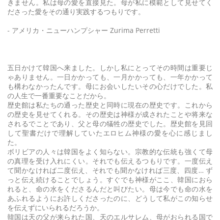
きません。私は母の愛を直接見た。母が私に模範として見せてく
ださった愛をその通り実践するつもりです。
- アメリカ・ニューハンプシャー Zurima Perretti
五日かけて韓国へ来ました。しかし私にとってその時間は重要じ
ゃありません。一日かかっても、一月かかっても、一年かかって
も構わなかったんです。母にお会いしたいその心だけでした。私
の人生で一番重要なことだから。
歴史館は私たちの通った歴史と同時に現在の歴史です。これから
の歴史を見せてくれる。その歴史は神様が成されたことや将来な
されるでことであり、父と母の犠牲の歴史でした。歴史館を見回
して聖書だけで理解していたエロヒム神様の愛を心に感じまし
た。
ボリビアの人々は韓国をよく知らない。宗教的な伝統も強くて母
の真理を受け入れにくい。それでも伝えるつもりです。一度伝え
て聞かなければ二度伝え、それでも聞かなければ三度、四度… ず
っと伝え続けることでしょう。すぐでも神様がここ、韓国におら
れると、命の水をくださるんだと叫びたい。母は今でも命の水を
あふれるようにお許しくださったのに、どうして私がこの知らせ
を伝えずにいられるだろうか。
韓国は天の父が来られた国、天のエルサレム、母がおられる国で