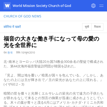
World Mission Society Church of God
WATV
CHURCH OF GOD
NEWS
कोरिया में खबरें
सूची
पिछला
福音の大きな働き手になって母の愛の
光を全世界に
देश
한국
तिथि
10/जून/2010
北･南米とヨーロッパ大陸20カ国74教会300余名の聖徒で構成され
た、第44次海外福音聖徒訪問団が韓国を訪れた。
『見よ、闇は地を覆い／暗黒が国々を包んでいる。／しかし、あ
なたの上には主が輝き出で／主の栄光があなたの上に現れる。』
(イザ60:2－3)
暗闇の世を燦々と光輝くエルサレムの栄光の光で遠方の子供たち
が群れをなして来るとの預言の御業が迅速に成されようとしてい
る。木々の葉が青々と茂る6月にはアメリカ･カナダ･ドミニカ共和
国･プエルトリコ･ペルー･メキシコ･アルゼンチン･ブラジル･ボリ