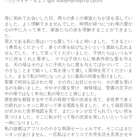
- ウクライナ・キエフ Igor Vladymyrovychy Latshi
母に初めてお会いした日、周りの多くの家族たちが涙を流してい
ました。よく理解できませんでした。時間が経つにつれ母の愛が
心の中に入って来て、家族たちの涙を理解することができまし
た。
罪人である私に母はいつも愛していると仰いました。できるとい
う勇気もくださって、多くの実を結びなさいという激励も忘れま
せんでした。そして笑ってくださいました。子供たちはいつもマ
マに何をくれと要求し、ママは子供たちに無条件的な愛を与え
る。天の母はそのように子供たちに愛を与えてばかりいて、ごく
小さなことまで細々しく気を使って優しく面倒を見てくださいま
した。まるで私がVIPになったように最高の待遇を受けました。
聖書で何回も証された母。その方にお目にかかり、その愛を受け
るのを願いました。今やその愛を受け、御母様は、聖書の文字の
中の母ではなく本当に私の母だとと感じました。
歴史館を観覧する中で天の母館で母の光栄を見て、全世界で多く
の群れがシオンに群がって来る場面を見ました。そして福音現況
が示された世界地図を見て、まだシオンが立てられていない所を
見つけました。そこに私が行って母の光栄を発したいという心で
一杯になりました。
私の故郷はアフリカの小さな島国セーシェルです。そこにはまだ
シオンがありません。一応私はイギリスで大学生活を充実させキ