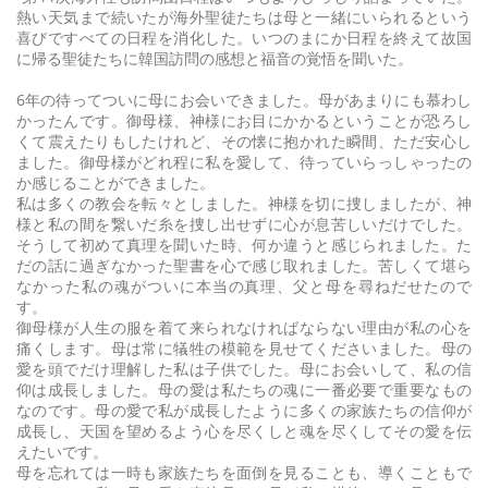
熱い天気まで続いたが海外聖徒たちは母と一緒にいられるという
喜びですべての日程を消化した。いつのまにか日程を終えて故国
に帰る聖徒たちに韓国訪問の感想と福音の覚悟を聞いた。
6年の待ってついに母にお会いできました。母があまりにも慕わし
かったんです。御母様、神様にお目にかかるということが恐ろし
くて震えたりもしたけれど、その懐に抱かれた瞬間、ただ安心し
ました。御母様がどれ程に私を愛して、待っていらっしゃったの
か感じることができました。
私は多くの教会を転々としました。神様を切に捜しましたが、神
様と私の間を繋いだ糸を捜し出せずに心が息苦しいだけでした。
そうして初めて真理を聞いた時、何か違うと感じられました。た
だの話に過ぎなかった聖書を心で感じ取れました。苦しくて堪ら
なかった私の魂がついに本当の真理、父と母を尋ねだせたので
す。
御母様が人生の服を着て来られなければならない理由が私の心を
痛くします。母は常に犠牲の模範を見せてくださいました。母の
愛を頭でだけ理解した私は子供でした。母にお会いして、私の信
仰は成長しました。母の愛は私たちの魂に一番必要で重要なもの
なのです。母の愛で私が成長したように多くの家族たちの信仰が
成長し、天国を望めるよう心を尽くしと魂を尽くしてその愛を伝
えたいです。
母を忘れては一時も家族たちを面倒を見ることも、導くこともで