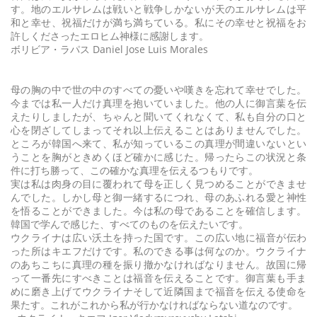
す。地のエルサレムは戦いと戦争しかないが天のエルサレムは平
和と幸せ、祝福だけが満ち満ちている。私にその幸せと祝福をお
許しくださったエロヒム神様に感謝します。
ボリビア・ラパス Daniel Jose Luis Morales
母の胸の中で世の中のすべての憂いや嘆きを忘れて幸せでした。
今までは私一人だけ真理を抱いていました。他の人に御言葉を伝
えたりしましたが、ちゃんと聞いてくれなくて、私も自分の口と
心を閉ざしてしまってそれ以上伝えることはありませんでした。
ところが韓国へ来て、私が知っているこの真理が間違いないとい
うことを胸がときめくほど確かに感じた。帰ったらこの状況と条
件に打ち勝って、この確かな真理を伝えるつもりです。
実は私は肉身の目に覆われて母を正しく見つめることができませ
んでした。しかし母と御一緒するにつれ、母のあふれる愛と神性
を悟ることができました。今は私の母であることを確信します。
韓国で学んで感じた、すべてのものを伝えたいです。
ウクライナは広い沃土を持った国です。この広い地に福音が伝わ
った所はキエフだけです。私のできる事は何なのか。ウクライナ
のあちこちに真理の種を振り撤かなければなりません。故国に帰
って一番先にすべきことは福音を伝えることです。御言葉も手ま
めに磨き上げてウクライナそして近隣国まで福音を伝える使命を
果たす。これがこれから私が行かなければならない道なのです。