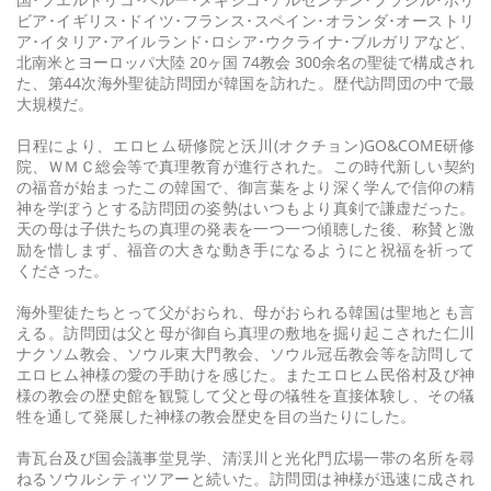
ビア･イギリス･ドイツ･フランス･スペイン･オランダ･オーストリ
ア･イタリア･アイルランド･ロシア･ウクライナ･ブルガリアなど、
北南米とヨーロッパ大陸 20ヶ国 74教会 300余名の聖徒で構成され
た、第44次海外聖徒訪問団が韓国を訪れた。歴代訪問団の中で最
大規模だ。
日程により、エロヒム研修院と沃川(オクチョン)GO&COME研修
院、ＷＭＣ総会等で真理教育が進行された。この時代新しい契約
の福音が始まったこの韓国で、御言葉をより深く学んで信仰の精
神を学ぼうとする訪問団の姿勢はいつもより真剣で謙虚だった。
天の母は子供たちの真理の発表を一つ一つ傾聴した後、称賛と激
励を惜しまず、福音の大きな動き手になるようにと祝福を祈って
くださった。
海外聖徒たちとって父がおられ、母がおられる韓国は聖地とも言
える。訪問団は父と母が御自ら真理の敷地を掘り起こされた仁川
ナクソム教会、ソウル東大門教会、ソウル冠岳教会等を訪問して
エロヒム神様の愛の手助けを感じた。またエロヒム民俗村及び神
様の教会の歴史館を観覧して父と母の犠牲を直接体験し、その犠
牲を通して発展した神様の教会歴史を目の当たりにした。
青瓦台及び国会議事堂見学、清渓川と光化門広場一帯の名所を尋
ねるソウルシティツアーと続いた。訪問団は神様が迅速に成され