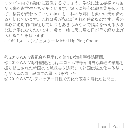
ャンパス内でも熱心に宣教するでしょう。学校には世界様々な国
から来た留学生たちが多くいます。彼らに熱心に御言葉を伝えれ
ば、福音が伝わっていない国にも、私の故郷にも救いの光が伝わ
ると信じています。これは母が私に託された使命なのです。母の
御心に絶対的に順従していつもあきらめないで福音を伝える大き
な動き手になりたいです。母と一緒に天に帰る日が早く繰り上げ
られることを願います。
- イギリス・マンチェスター Michel Ng Ping Cheun
ⓒ 2010 WATV青瓦台を見学した第44次海外聖徒訪問団.
ⓒ 2010 WATV海外聖徒たちはエロヒム神様が御自ら真理の敷地を
掘り起こされた韓国の地域教会を訪問して韓国伝統文化を体験し
ながら母の国、韓国での思い出を抱いた。
ⓒ 2010 WATVシティツアー日程で光化門広場を尋ねた訪問団。
सूची
पिछला