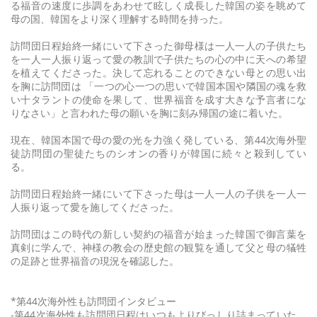
る福音の速度に歩調をあわせて眩しく成長した韓国の姿を眺めて
母の国、韓国をより深く理解する時間を持った。
訪問団日程始終一緒にいて下さった御母様は一人一人の子供たち
を一人一人振り返って愛の教訓で子供たちの心の中に天への希望
を植えてくださった。決して忘れることのできない母との思い出
を胸に訪問団は 「一つの心一つの思いで韓国本国や隣国の魂を救
い十タラントの使命を果して、世界福音を成す大きな予言者にな
りなさい」と言われた母の願いを胸に刻み帰国の途に着いた。
現在、韓国本国で母の愛の光を力強く発している、第44次海外聖
徒訪問団の聖徒たちのシオンの香りが韓国に続々と殺到してい
る。
訪問団日程始終一緒にいて下さった母は一人一人の子供を一人一
人振り返って愛を施してくださった。
訪問団はこの時代の新しい契約の福音が始まった韓国で御言葉を
真剣に学んで、神様の教会の歴史館の観覧を通して父と母の犠牲
の足跡と世界福音の現況を確認した。
*第44次海外性も訪問団インタビュー
-第44次海外性も訪問団日程はいつもよりびっしり詰まっていた。