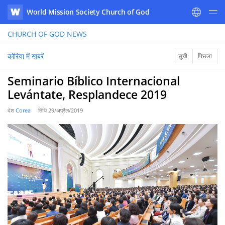
World Mission Society Church of God
WATV
CHURCH OF GOD
NEWS
कोरिया में खबरें
सूची
पिछला
Seminario Bíblico Internacional
Levántate, Resplandece 2019
देश
Corea
तिथि
29/अप्रैल/2019