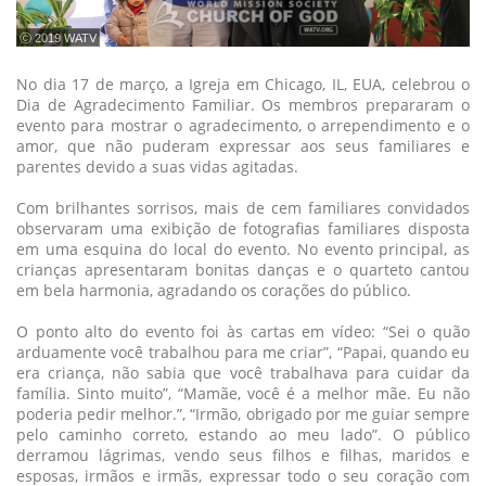
ⓒ 2019 WATV
No dia 17 de março, a Igreja em Chicago, IL, EUA, celebrou o
Dia de Agradecimento Familiar. Os membros prepararam o
evento para mostrar o agradecimento, o arrependimento e o
amor, que não puderam expressar aos seus familiares e
parentes devido a suas vidas agitadas.
Com brilhantes sorrisos, mais de cem familiares convidados
observaram uma exibição de fotografias familiares disposta
em uma esquina do local do evento. No evento principal, as
crianças apresentaram bonitas danças e o quarteto cantou
em bela harmonia, agradando os corações do público.
O ponto alto do evento foi às cartas em vídeo: “Sei o quão
arduamente você trabalhou para me criar”, “Papai, quando eu
era criança, não sabia que você trabalhava para cuidar da
família. Sinto muito”, “Mamãe, você é a melhor mãe. Eu não
poderia pedir melhor.”, “Irmão, obrigado por me guiar sempre
pelo caminho correto, estando ao meu lado”. O público
derramou lágrimas, vendo seus filhos e filhas, maridos e
esposas, irmãos e irmãs, expressar todo o seu coração com