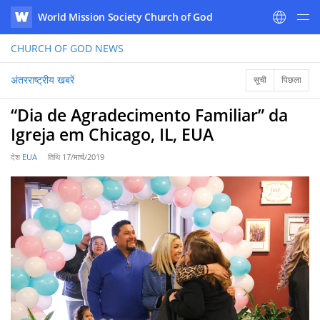
World Mission Society Church of God
WATV
CHURCH OF GOD
NEWS
अंतरराष्ट्रीय खबरें
सूची
पिछला
“Dia de Agradecimento Familiar” da
Igreja em Chicago, IL, EUA
देश
EUA
तिथि
17/मार्च/2019