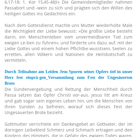
6,17-18; 1. Kor 15,45-48)!« Die Gemeindemitglieder nahmen
Passabort und -wein zu sich und prägten sich den Willen des
heiligen Gottes ins Gedächtnis ein.
Nach dem Gottesdienst machte uns Mutter wiederholte Male
die Wichtigkeit der Liebe bewusst: »Die größte Liebe besteht
darin, ein Menschenleben vom unvermeidbaren Tod zum
ewigen Le-ben zu führen«, und forderte uns dazu auf, mit der
Liebe Gottes und einem hohen Pflichtbe-wusstsein, Seelen zu
erretten, allen Völkern und Nationen die Heilsbotschaft zu
vermitteln.
Durch Teilnahme am Leiden Jesu Spuren seines Opfers tief in unser
Herz fest einprä-gen_Versammlung zum Fest der Ungesäuerten
Brote
Die Sündenvergebung und Rettung der Menschheit durch
Passa setzen das Opfer Christi vor-aus. Jesus litt am Kreuz
und gab sogar sein eigenes Leben hin, um die Menschen von
ihren Sünden zu befreien, worauf sich dieses Fest der
Ungesäuerten Brote bezieht.
Gottmutter verrichtete ein Dankesgebet an Gottvater, der im
dornigen Leibekleid Schmerz und Schmach ertragen und den
Kindern des Himmels, die in Gefahr des ewigen Todes waren,