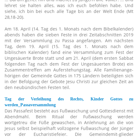
lehret sie halten alles, was ich euch befohlen habe. Und
siehe, ich bin bei euch alle Tage bis an der Welt Ende (Mt
28,18-20).
Am 18. April (14. Tag des 1. Monats nach dem Bibelkalender)
abends haben die sieben Feste in drei Zeitabschnitten 2019
mit der Versammlung zu Passa angefangen. Am nächsten
Tag, dem 19. April (15. Tag des 1. Monats nach dem
biblischen Kalender) fand eine Versammlung zum Fest der
Ungesäuerte Brote statt und am 21. April (dem ersten Sabbat
folgenden Tag nach dem Fest der Ungesäuerten Brote) ein
Zusammentreffen am Auferstehungstag. Alle Familienange-
hörigen der Gemeinde Gottes in 175 Ländern beteiligten sich
in der Befolgung der Gebote Jesu Christi zur gleichen Zeit an
den neubündischen Festen teil.
Tag der Verleihung des Rechts, Kinder Gottes zu
werden_Passaversammlung
Das Passafest besteht aus Fußwaschung und Gottesdienst mit
Abendmahl. Beim Ritual der Fußwaschung werden
wortgetreu die Füße gewaschen, in Anlehnung an die von
Jesus selbst beispielhaft vollzogene Fußwaschung der Jünger
vor der Eucharistiefeier. Die Gemeindemit-glieder