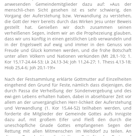
anwesenden Gemeindemitglieder dazu auf: »Aus der
menschli-chen Sicht gesehen ist es sehr schwierig, den
Vorgang der Auferstehung bzw. Verwandlung zu verstehen,
die Gott der Herr bereits durch das Wirken Jesu unter Beweis
gestellt hat. Genießen wir doch zusammen seinen
verheißenen Segen, indem wir an die Prophezeiung glauben,
dass wir uns künftig in einen geistlichen Leib verwandeln und
in der Engelswelt auf ewig und immer in den Genuss von
Freude und Glück kommen werden, und die frohe Botschaft
unter allen Völkern und Nationen verkünden (Mt 28,1-10; 1.
Kor 15,17-24.44-53; Lk 24,13-34; Joh 11,24-27; 1. Thess 4,13-18;
Hiob 25,4-6; Joh 20,1-19!«
Nach der Festsammlung erklärte Gottmutter auf Einzelheiten
eingehend den Grund für Feste, nämlich dass diejenigen, die
durch Passa die Verheißung der Sündenvergebung und des
ewi-gen Lebens erhalten haben, dabei in absehbarer Zeit vor
allem an der unvergänglichen Herr-lichkeit der Auferstehung
und Verwandlung (1. Kor 15,44-52) teilhaben werden, und
forderte die Mitglieder der Gemeinde Gottes aufs Innigste
dazu auf, mit großem Eifer und Fleiß den durch die
uneschöpfliche Gnade Gottes empfangenen Segen der
Rettung mit allen Mitmenschen im Weltdorf zu teilen. An