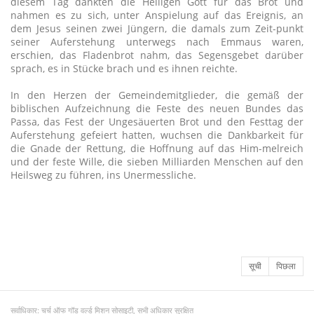
diesem Tag dankten die Heiligen Gott für das Brot und
nahmen es zu sich, unter Anspielung auf das Ereignis, an
dem Jesus seinen zwei Jüngern, die damals zum Zeit-punkt
seiner Auferstehung unterwegs nach Emmaus waren,
erschien, das Fladenbrot nahm, das Segensgebet darüber
sprach, es in Stücke brach und es ihnen reichte.
In den Herzen der Gemeindemitglieder, die gemäß der
biblischen Aufzeichnung die Feste des neuen Bundes das
Passa, das Fest der Ungesäuerten Brot und den Festtag der
Auferstehung gefeiert hatten, wuchsen die Dankbarkeit für
die Gnade der Rettung, die Hoffnung auf das Him-melreich
und der feste Wille, die sieben Milliarden Menschen auf den
Heilsweg zu führen, ins Unermessliche.
सूची
पिछला
सर्वाधिकार: चर्च ऑफ गॉड वर्ल्ड मिशन सोसाइटी, सभी अधिकार सुरक्षित