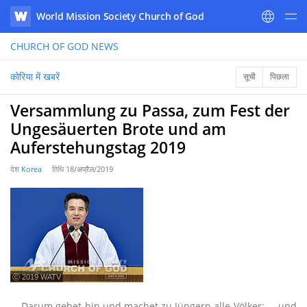
World Mission Society Church of God
WATV
CHURCH OF GOD
NEWS
कोरिया में खबरें
सूची
पिछला
Versammlung zu Passa, zum Fest der
Ungesäuerten Brote und am
Auferstehungstag 2019
देश
Korea
तिथि
18/अप्रैल/2019
ⓒ 2019 WATV
... Darum gehet hin und machet zu Jüngern alle Völker: ... und