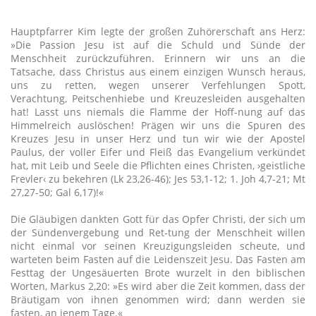
Hauptpfarrer Kim legte der großen Zuhörerschaft ans Herz:
»Die Passion Jesu ist auf die Schuld und Sünde der
Menschheit zurückzuführen. Erinnern wir uns an die
Tatsache, dass Christus aus einem einzigen Wunsch heraus,
uns zu retten, wegen unserer Verfehlungen Spott,
Verachtung, Peitschenhiebe und Kreuzesleiden ausgehalten
hat! Lasst uns niemals die Flamme der Hoff-nung auf das
Himmelreich auslöschen! Prägen wir uns die Spuren des
Kreuzes Jesu in unser Herz und tun wir wie der Apostel
Paulus, der voller Eifer und Fleiß das Evangelium verkündet
hat, mit Leib und Seele die Pflichten eines Christen, ›geistliche
Frevler‹ zu bekehren (Lk 23,26-46); Jes 53,1-12; 1. Joh 4,7-21; Mt
27,27-50; Gal 6,17)!«
Die Gläubigen dankten Gott für das Opfer Christi, der sich um
der Sündenvergebung und Ret-tung der Menschheit willen
nicht einmal vor seinen Kreuzigungsleiden scheute, und
warteten beim Fasten auf die Leidenszeit Jesu. Das Fasten am
Festtag der Ungesäuerten Brote wurzelt in den biblischen
Worten, Markus 2,20: »Es wird aber die Zeit kommen, dass der
Bräutigam von ihnen genommen wird; dann werden sie
fasten, an jenem Tage.«