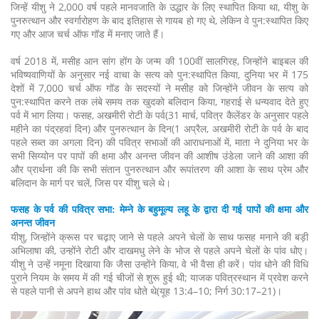
जिन्हें यीशु ने 2,000 वर्ष पहले मानवजाति के उद्धार के लिए स्थापित किया था, यीशु के
पुनरुत्थान और स्वर्गारोहण के बाद इतिहास से गायब हो गए थे, लेकिन वे पुन:स्थापित किए
गए और आज चर्च ऑफ गॉड में मनाए जाते हैं।
वर्ष 2018 में, मसीह आन सांग होंग के जन्म की 100वीं सालगिरह, जिन्होंने बाइबल की
भविष्यवाणियों के अनुसार नई वाचा के सत्य को पुन:स्थापित किया, दुनिया भर में 175
देशों में 7,000 चर्च ऑफ गॉड के सदस्यों ने मसीह को जिन्होंने जीवन के सत्य को
पुन:स्थापित करने तक लंबे समय तक खुदको बलिदान किया, गहराई से धन्यवाद देते हुए
पर्व में भाग लिया। फसह, अखमीरी रोटी के पर्व(31 मार्च, पवित्र कैलेंडर के अनुसार पहले
महीने का पंद्रहवां दिन) और पुनरुत्थान के दिन(1 अप्रैल, अखमीरी रोटी के पर्व के बाद
पहले सब्त का अगला दिन) की पवित्र सभाओं की आराधनाओं में, माता ने दुनिया भर के
सभी सिय्योन पर पापों की क्षमा और अनन्त जीवन की आशीष उंडेला जाने की आशा की
और प्रार्थना की कि सभी संतान पुनरुत्थान और रूपांतरण की आशा के साथ प्रेम और
बलिदान के मार्ग पर चलें, जिस पर यीशु चले थे।
फसह के पर्व की पवित्र सभा: मेम्ने के बहुमूल्य लहू के द्वारा दी गई पापों की क्षमा और
अनन्त जीवन
यीशु, जिन्होंने क्रूस पर चढ़ाए जाने से पहले अपने चेलों के साथ फसह मनाने की बड़ी
अभिलाषा की, उन्होंने रोटी और दाखमधु लेने के भोज से पहले अपने चेलों के पांव धोए।
यीशु ने उन्हें नमूना दिखाया कि जैसा उन्होंने किया, वे भी वैसा ही करें। पांव धोने की विधि
पुराने नियम के समय में की गई चीजों से शुरू हुई थी; याजक पवित्रस्थान में प्रवेश करने
से पहले पानी से अपने हाथ और पांव धोते थे(यूह 13:4–10; निर्ग 30:17–21)।