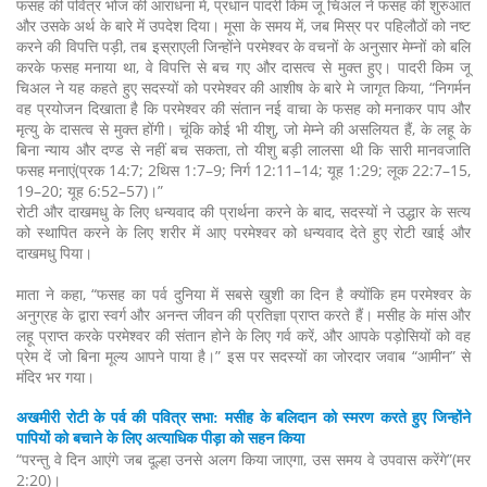
फसह की पवित्र भोज की आराधना में, प्रधान पादरी किम जू चिअल ने फसह की शुरुआत
और उसके अर्थ के बारे में उपदेश दिया। मूसा के समय में, जब मिस्र पर पहिलौठों को नष्ट
करने की विपत्ति पड़ी, तब इस्राएली जिन्होंने परमेश्वर के वचनों के अनुसार मेम्नों को बलि
करके फसह मनाया था, वे विपत्ति से बच गए और दासत्व से मुक्त हुए। पादरी किम जू
चिअल ने यह कहते हुए सदस्यों को परमेश्वर की आशीष के बारे मे जागृत किया, “निगर्मन
वह प्रयोजन दिखाता है कि परमेश्वर की संतान नई वाचा के फसह को मनाकर पाप और
मृत्यु के दासत्व से मुक्त होंगी। चूंकि कोई भी यीशु, जो मेम्ने की असलियत हैं, के लहू के
बिना न्याय और दण्ड से नहीं बच सकता, तो यीशु बड़ी लालसा थी कि सारी मानवजाति
फसह मनाएं(प्रक 14:7; 2थिस 1:7–9; निर्ग 12:11–14; यूह 1:29; लूक 22:7–15,
19–20; यूह 6:52–57)।”
रोटी और दाखमधु के लिए धन्यवाद की प्रार्थना करने के बाद, सदस्यों ने उद्धार के सत्य
को स्थापित करने के लिए शरीर में आए परमेश्वर को धन्यवाद देते हुए रोटी खाई और
दाखमधु पिया।
माता ने कहा, “फसह का पर्व दुनिया में सबसे खुशी का दिन है क्योंकि हम परमेश्वर के
अनुग्रह के द्वारा स्वर्ग और अनन्त जीवन की प्रतिज्ञा प्राप्त करते हैं। मसीह के मांस और
लहू प्राप्त करके परमेश्वर की संतान होने के लिए गर्व करें, और आपके पड़ोसियों को वह
प्रेम दें जो बिना मूल्य आपने पाया है।” इस पर सदस्यों का जोरदार जवाब “आमीन” से
मंदिर भर गया।
अखमीरी रोटी के पर्व की पवित्र सभा: मसीह के बलिदान को स्मरण करते हुए जिन्होंने
पापियों को बचाने के लिए अत्याधिक पीड़ा को सहन किया
“परन्तु वे दिन आएंगे जब दूल्हा उनसे अलग किया जाएगा, उस समय वे उपवास करेंगे”(मर
2:20)।