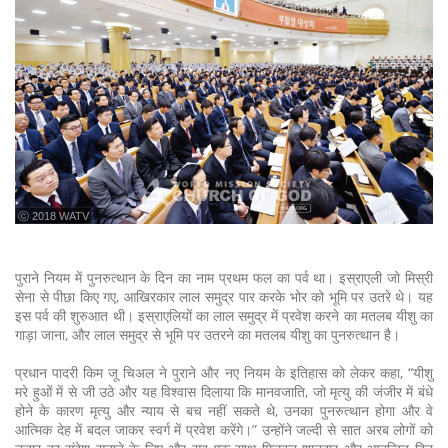
ⓒ 2018 WATV
पुराने नियम में पुनरुत्थान के दिन का नाम प्रथम फल का पर्व था। इस्राएली जो मिस्री
सेना से पीछा किए गए, आखिरकार लाल समुद्र पार करके भोर को भूमि पर उतरे थे। यह
इस पर्व की शुरुआत थी। इस्राएलियों का लाल समुद्र में प्रवेश करने का मतलब यीशु का
गाड़ा जाना, और लाल समुद्र से भूमि पर उतरने का मतलब यीशु का पुनरुत्थान है।
प्रधान पादरी किम जू चिअल ने पुराने और नए नियम के इतिहास को लेकर कहा, “यीशु
मरे हुओं में से जी उठे और यह विश्वास दिलाया कि मानवजाति, जो मृत्यु की जंजीर में बंधे
होने के कारण मृत्यु और न्याय से बच नहीं सकते थे, उनका पुनरुत्थान होगा और वे
आत्मिक देह में बदल जाकर स्वर्ग में प्रवेश करेंगे।” उन्होंने जल्दी से सात अरब लोगों को