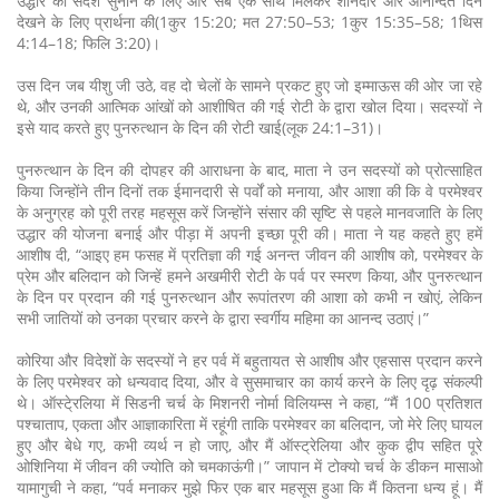
उद्धार का संदेश सुनाने के लिए और सब एक साथ मिलकर शानदार और आनन्दित दिन
देखने के लिए प्रार्थना की(1कुर 15:20; मत 27:50–53; 1कुर 15:35–58; 1थिस
4:14–18; फिलि 3:20)।
उस दिन जब यीशु जी उठे, वह दो चेलों के सामने प्रकट हुए जो इम्माऊस की ओर जा रहे
थे, और उनकी आत्मिक आंखों को आशीषित की गई रोटी के द्वारा खोल दिया। सदस्यों ने
इसे याद करते हुए पुनरुत्थान के दिन की रोटी खाई(लूक 24:1–31)।
पुनरुत्थान के दिन की दोपहर की आराधना के बाद, माता ने उन सदस्यों को प्रोत्साहित
किया जिन्होंने तीन दिनों तक ईमानदारी से पर्वों को मनाया, और आशा की कि वे परमेश्वर
के अनुग्रह को पूरी तरह महसूस करें जिन्होंने संसार की सृष्टि से पहले मानवजाति के लिए
उद्धार की योजना बनाई और पीड़ा में अपनी इच्छा पूरी की। माता ने यह कहते हुए हमें
आशीष दी, “आइए हम फसह में प्रतिज्ञा की गई अनन्त जीवन की आशीष को, परमेश्वर के
प्रेम और बलिदान को जिन्हें हमने अखमीरी रोटी के पर्व पर स्मरण किया, और पुनरुत्थान
के दिन पर प्रदान की गई पुनरुत्थान और रूपांतरण की आशा को कभी न खोएं, लेकिन
सभी जातियों को उनका प्रचार करने के द्वारा स्वर्गीय महिमा का आनन्द उठाएं।”
कोरिया और विदेशों के सदस्यों ने हर पर्व में बहुतायत से आशीष और एहसास प्रदान करने
के लिए परमेश्वर को धन्यवाद दिया, और वे सुसमाचार का कार्य करने के लिए दृढ़ संकल्पी
थे। ऑस्टे्रलिया में सिडनी चर्च के मिशनरी नोर्मा विलियम्स ने कहा, “मैं 100 प्रतिशत
पश्चाताप, एकता और आज्ञाकारिता में रहूंगी ताकि परमेश्वर का बलिदान, जो मेरे लिए घायल
हुए और बेधे गए, कभी व्यर्थ न हो जाए, और मैं ऑस्ट्रेलिया और कुक द्वीप सहित पूरे
ओशिनिया में जीवन की ज्योति को चमकाऊंगी।” जापान में टोक्यो चर्च के डीकन मासाओ
यामागुची ने कहा, “पर्व मनाकर मुझे फिर एक बार महसूस हुआ कि मैं कितना धन्य हूं। मैं