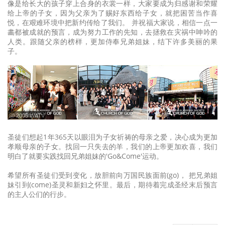
像是给长大的孩子穿上合身的衣裳一样，大家要成为归感谢和荣耀
给上帝的子女，因为父亲为了赐好东西给子女，就把困苦当作喜
悦，在艰难环境中把新约传给了我们。 并祝福大家说，相信一点一
畵都被成就的预言，成为努力工作的先知，去拯救在灾祸中呻吟的
人类。跟随父亲的榜样，更加侍奉兄弟姐妹，结下许多美丽的果
子。
ⓒ 2005 WATV
圣徒们想起1年365天以眼泪为子女祈祷的母亲之爱，决心成为更加
孝顺母亲的子女。找回一只失去的羊，我们的上帝更加欢喜，我们
明白了就要实践找回兄弟姐妹的'Go&Come'运动。
希望所有圣徒们受到变化，放胆前向万国民族面前(go)， 把兄弟姐
妹引到(come)圣灵和新妇之怀里。最后，期待着完成圣经末后预言
的主人公们的行步。