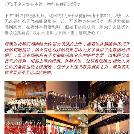
1万5千名云集在本馆，举行各种纪念活动
下午1时许作纪念礼拜。此日约1万5千圣徒们坐满于本馆1、2楼，因
无论是什么天气都能聚集在一起，可以举办任何活动，所以大家都
感到高兴。在野外举行活动时，假如下起雨或雪，则为子女担忧的
母亲也笑着说:"以后不用担心下雨下雪，这就放心了。"
母亲以祈祷归感谢给允许宽大场所的上帝，接着说从简陋的房间开
始的初期福音，如今有这么好的成果是因为父亲承担了无数牺牲和
困苦，希望在场的所有子女都能明白父亲的牺牲之爱，以配得父亲
旨意的行为，报答上帝的恩惠。并祈求说，让研修院担当'拯救人类
生命的圣灵运动之根据地'，使子女从这儿获得属灵之力，成为前向
世界展开圣灵运动的先知。