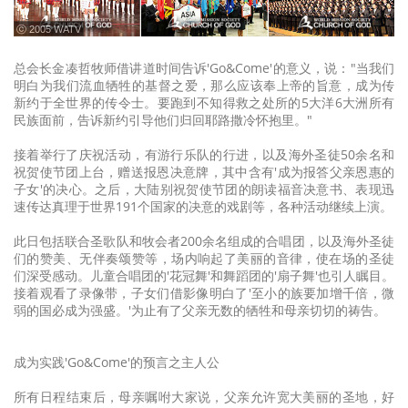
ⓒ 2005 WATV
总会长金凑哲牧师借讲道时间告诉'Go&Come'的意义，说："当我们
明白为我们流血牺牲的基督之爱，那么应该奉上帝的旨意，成为传
新约于全世界的传令士。要跑到不知得救之处所的5大洋6大洲所有
民族面前，告诉新约引导他们归回耶路撒冷怀抱里。"
接着举行了庆祝活动，有游行乐队的行进，以及海外圣徒50余名和
祝贺使节团上台，赠送报恩决意牌，其中含有'成为报答父亲恩惠的
子女'的决心。之后，大陆别祝贺使节团的朗读福音决意书、表现迅
速传达真理于世界191个国家的决意的戏剧等，各种活动继续上演。
此日包括联合圣歌队和牧会者200余名组成的合唱团，以及海外圣徒
们的赞美、无伴奏颂赞等，场内响起了美丽的音律，使在场的圣徒
们深受感动。儿童合唱团的'花冠舞'和舞蹈团的'扇子舞'也引人瞩目。
接着观看了录像带，子女们借影像明白了'至小的族要加增千倍，微
弱的国必成为强盛。'为止有了父亲无数的牺牲和母亲切切的祷告。
成为实践'Go&Come'的预言之主人公
所有日程结束后，母亲嘱咐大家说，父亲允许宽大美丽的圣地，好