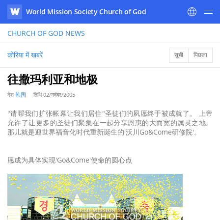
World Mission Society Church of God
WATV
CHURCH OF GOD
NEWS
कोरिया में खबरें
सूची
पिछला
往撒玛利亚和地极
देश
韩国
तिथि
02/नवंबर/2005
"请帮我们扩张帐幕让我们居住"圣徒们的夙愿终于被成就了。 上帝
允许了让更多的圣徒们聚集在一起分享恩惠的大而宽的属灵之地。
那儿就是迎世界福音化时代重新诞生的'沃川Go&Come研修院'。
愿成为具体实现'Go&Come'使命的圆心点