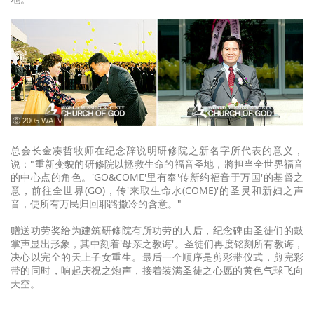
ⓒ 2005 WATV
总会长金凑哲牧师在纪念辞说明研修院之新名字所代表的意义，
说："重新变貌的研修院以拯救生命的福音圣地，將担当全世界福音
的中心点的角色。'GO&COME'里有奉'传新约福音于万国'的基督之
意，前往全世界(GO)，传'来取生命水(COME)'的圣灵和新妇之声
音，使所有万民归回耶路撒冷的含意。"
赠送功劳奖给为建筑研修院有所功劳的人后，纪念碑由圣徒们的鼓
掌声显出形象，其中刻着'母亲之教诲'。圣徒们再度铭刻所有教诲，
决心以完全的天上子女重生。最后一个顺序是剪彩带仪式，剪完彩
带的同时，响起庆祝之炮声，接着装满圣徒之心愿的黄色气球飞向
天空。