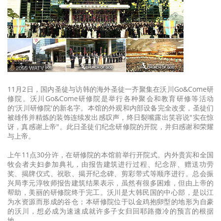
ⓒ 2005 WATV
11月2日，国内圣徒与访韩的海外圣徒一齐聚集在沃川Go&Come研
修院。沃川Go&Come研修院是举行各种聚会和教育研修等活动
的'沃川研修院'的新名字。本馆的外观和内部设备完全改变，圣徒们
被雄伟并精炼的装饰连续发出感叹声，终日裂嘴露出笑容说"实在惊
讶，真感谢上帝"。此日圣徒们纪念研修院的开院，并归感谢和荣耀
与上帝。
上午11点30分许，在研修院的本馆前举行开院式。内外贵宾和全国
牧会者夫妇参加典礼，由报告建筑进行过程、纪念辞、赠送功劳
奖、揭牌仪式、祝歌、揭开纪念碑、剪彩带式等顺序进行。总会振
兴局李元淳牧师报告建筑结果表示，虽然有很多困难，但由上帝的
帮助，美丽的研修院终于完工。沃川是大韩民国的中心部，是以江
为水资源而形成的谷仓；本研修院位于以金鸡抱卵型的地形为自豪
的沃川，想必成为速速成就许多子女归回耶路撒冷的预言的根据
地。