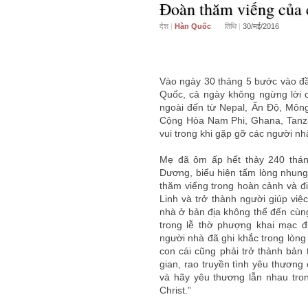
Đoàn thăm viếng của c
देश
|
Hàn Quốc
तिथि
|
30/मई/2016
Vào ngày 30 tháng 5 bước vào đầ
Quốc, cả ngày không ngừng lời c
ngoài đến từ Nepal, Ấn Độ, Môn
Cộng Hòa Nam Phi, Ghana, Tanzani
vui trong khi gặp gỡ các người 
Mẹ đã ôm ấp hết thảy 240 thán
Dương, biểu hiện tấm lòng nhung
thăm viếng trong hoàn cảnh và đ
Linh và trở thành người giúp việc
nhà ở bản địa không thể đến cùng
trong lễ thờ phượng khai mạc 
người nhà đã ghi khắc trong lòng
con cái cũng phải trở thành bản 
gian, rao truyền tình yêu thương
và hãy yêu thương lẫn nhau tron
Christ.”