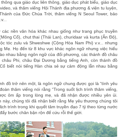
 thông qua giáo dục liên thông, giáo dục phát biểu, giáo dục
c video, và thăm viếng Hội Thánh địa phương & viện tu luyện,
 Thánh của Đức Chúa Trời, thăm viếng N Seoul Tower, bảo
v...
 các nền văn hóa khác nhau giống như trang phục truyền
Mông Cổ), chut thai (Thái Lan), churidaar và kurta (Ấn Độ),
uộc tóc zulu và Shweshwe (Cộng Hòa Nam Phi) v.v... nhưng
ng Mẹ. Họ đến từ 8 khu vực khác ngôn ngữ nhưng việc hiểu
hào nhau bằng ngôn ngữ của đối phương, các thánh đồ châu
 châu Phi, châu Đại Dương bằng tiếng Anh, còn thánh đồ
ổ biết nói tiếng Hàn chia sẻ sự cảm động lẫn nhau bằng
nh đồ trở nên một, là ngôn ngữ chung được gọi là “tình yêu
oàn thăm viếng nói rằng “Trong suốt lịch trình thăm viếng,
ược ôm ấp trong lòng mẹ, và đã nhận được nhiều yên ủi.
 này, chúng tôi đã nhận biết rằng Mẹ yêu thương chúng tôi
ịch trình trong khi quyết tâm truyền đạo 7 tỷ theo từng nước
 đẩy bước chân bận rộn để cứu rỗi thế giới.