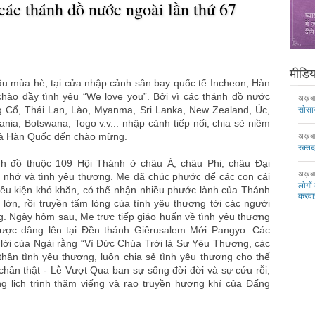
ác thánh đồ nước ngoài lần thứ 67
मीडिया
u mùa hè, tại cửa nhập cảnh sân bay quốc tế Incheon, Hàn
hào đầy tình yêu “We love you”. Bởi vì các thánh đồ nước
अख़ब
g Cổ, Thái Lan, Lào, Myanma, Sri Lanka, New Zealand, Úc,
सोसा
a, Botswana, Togo v.v... nhập cảnh tiếp nối, chia sẻ niềm
nhà Hàn Quốc đến chào mừng.
अख़ब
रक्त
h đồ thuộc 109 Hội Thánh ở châu Á, châu Phi, châu Đại
अख़ब
 nhớ và tình yêu thương. Mẹ đã chúc phước để các con cái
लोगों
iều kiện khó khăn, có thể nhận nhiều phước lành của Thánh
करवा
 lớn, rồi truyền tấm lòng của tình yêu thương tới các người
. Ngày hôm sau, Mẹ trực tiếp giáo huấn về tình yêu thương
được dâng lên tại Đền thánh Giêrusalem Mới Pangyo. Các
 lời của Ngài rằng “Vì Đức Chúa Trời là Sự Yêu Thương, các
thân tình yêu thương, luôn chia sẻ tình yêu thương cho thế
 chân thật - Lễ Vượt Qua ban sự sống đời đời và sự cứu rỗi,
g lịch trình thăm viếng và rao truyền hương khí của Đấng