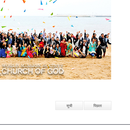
सूची
पिछला