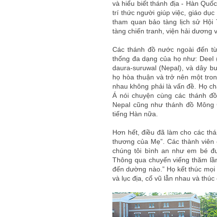
và hiểu biết thánh địa - Hàn Quốc
trí thức người giúp việc, giáo dụ
tham quan bảo tàng lịch sử Hội
tàng chiến tranh, viện hải dương v.
Các thánh đồ nước ngoài đến từ
thống đa dạng của họ như: Deel (
daura-suruwal (Nepal), và dây b
họ hòa thuận và trở nên một tro
nhau không phải là vấn đề. Họ c
Á nói chuyện cùng các thánh đồ
Nepal cũng như thánh đồ Mông C
tiếng Hàn nữa.
Hơn hết, điều đã làm cho các thá
thương của Mẹ”. Các thành viên đ
chúng tôi bình an như em bé đ
Thông qua chuyến viếng thăm lần
đến dường nào.” Họ kết thúc mọi l
và lục địa, cổ vũ lẫn nhau và thúc