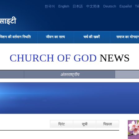
한국어
English
日本語
中文简体
Deutsch
Español
Ti
मिशन की वर्तमान स्थिति
जीवन का सत्य
चर्च की खबरें
समाज का योगदा
CHURCH OF GOD
NEWS
अंतरराष्ट्रीय
प्रिंट
सूची
पिछला