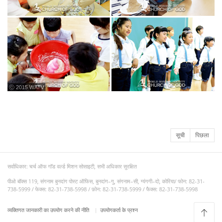
ⓒ 2015 WATV
सूची
पिछला
सर्वाधिकार: चर्च ऑफ गॉड वर्ल्ड मिशन सोसाइटी, सभी अधिकार सुरक्षित
पीओ बॉक्स 119, संगनाम बुनदांग पोस्ट ऑफिस, बुनदांग–गु, संगनाम–सी, ग्यंगगी–दो, कोरिया/ फोन: 82-31-
738-5999 / फेक्स: 82-31-738-5998 / फ़ोन: 82-31-738-5999 / फैक्स: 82-31-738-5998
व्यक्तिगत जानकारी का उपयोग करने की नीति
उपयोगकर्ता के प्रश्न