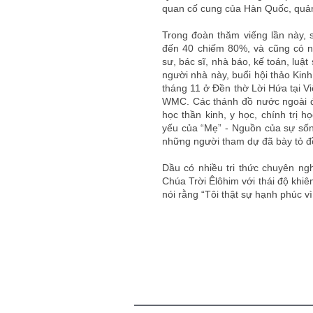
quan cố cung của Hàn Quốc, quả
Trong đoàn thăm viếng lần này, s
đến 40 chiếm 80%, và cũng có n
sư, bác sĩ, nhà báo, kế toán, luậ
người nhà này, buổi hội thảo Kin
tháng 11 ở Đền thờ Lời Hứa tại V
WMC. Các thánh đồ nước ngoài đón
học thần kinh, y học, chính trị h
yếu của “Mẹ” - Nguồn của sự sống
những người tham dự đã bày tỏ đồ
Dầu có nhiều tri thức chuyên n
Chúa Trời Êlôhim với thái độ khi
nói rằng “Tôi thật sự hạnh phúc v