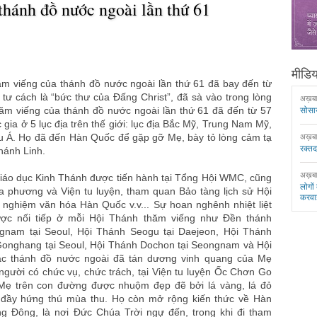
hánh đồ nước ngoài lần thứ 61
मीडिया
ăm viếng của thánh đồ nước ngoài lần thứ 61 đã bay đến từ
ư cách là “bức thư của Đấng Christ”, đã sà vào trong lòng
अख़ब
ăm viếng của thánh đồ nước ngoài lần thứ 61 đã đến từ 57
सोसा
gia ở 5 lục địa trên thế giới: lục địa Bắc Mỹ, Trung Nam Mỹ,
u Á. Họ đã đến Hàn Quốc để gặp gỡ Mẹ, bày tỏ lòng cảm tạ
अख़ब
रक्त
hánh Linh.
अख़ब
 giáo dục Kinh Thánh được tiến hành tại Tổng Hội WMC, cũng
लोगों
a phương và Viện tu luyện, tham quan Bảo tàng lịch sử Hội
करवा
nghiệm văn hóa Hàn Quốc v.v... Sự hoan nghênh nhiệt liệt
ợc nối tiếp ở mỗi Hội Thánh thăm viếng như Đền thánh
gnam tại Seoul, Hội Thánh Seogu tại Daejeon, Hội Thánh
Gonghang tại Seoul, Hội Thánh Dochon tại Seongnam và Hội
Các thánh đồ nước ngoài đã tán dương vinh quang của Mẹ
gười có chức vụ, chức trách, tại Viện tu luyện Ốc Chơn Go
Mẹ trên con đường được nhuộm đẹp đẽ bởi lá vàng, lá đỏ
 đầy hứng thú mùa thu. Họ còn mở rộng kiến thức về Hàn
 Đông, là nơi Đức Chúa Trời ngự đến, trong khi đi tham