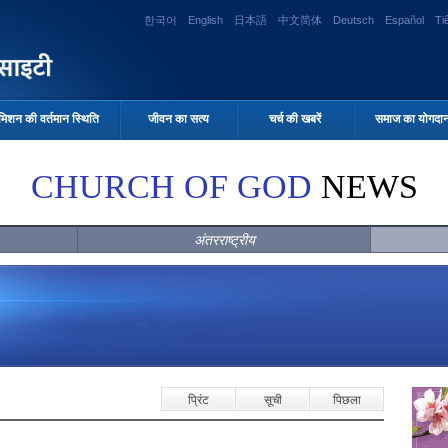
한국어
English
日本語
中文简体
Deutsch
Español
Ti
मिशन की वर्तमान स्थिति
जीवन का सत्य
चर्च की खबरें
समाज का योगदा
CHURCH OF GOD
NEWS
अंतरराष्ट्रीय
प्रिंट
सूची
पिछला