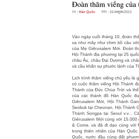
Đoàn thăm viếng của t
देश
|
Hàn Quốc
तिथि
|
31/अक्टूबर/2013
Vào ngày cuối tháng 10, đoàn th
xa như mây như chim bồ câu với t
của Mẹ Giêrusalem Mới. Đoàn th
Hội Thánh địa phương tại 25 quốc 
châu Âu, châu Đại Dương và châ
và cầu khẩn sự phước lành của T
Lịch trình thăm viếng chủ yếu là
có cuộc thăm viếng Hội Thánh đị
Thánh của Đức Chúa Trời và thể 
của các thánh đồ Hàn Quốc đư
Giêrusalem Mới, Hội Thánh Gan
Seobuk tại Cheonan, Hội Thánh 
Thánh Songpa tại Seoul v.v... 
Giêrusalem Mới cùng với 15.000 n
& Come, và đã đi dạo cùng với 
trong thiên nhiên của Hàn Quốc
Quốc, nước đầu cùng đất phương