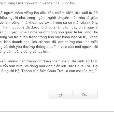
ng trường Gwanghwamun và tòa nhà Quốc hội.
ố người thăm viếng lần đầu tiên chiếm 48%, lứa tuổi từ 20
hiều người nhà trong ngành nghề chuyên môn như là giáo
t sư, phi công, nhà khoa học v.v... Trong sự có mặt của những
h Thánh quốc tế đã được tổ chức 2 lần vào ngày 3 và ngày 7
iện tu luyện Go & Come và ở phòng họp quốc tế tại Tổng Hội
g vai trò quan trọng trong lĩnh vực khoa học vũ trụ, khoa
ọc, kinh doanh học, lịch sử học, đã làm chứng cho tính thiết
 và tình yêu thương thông qua lĩnh vực của mỗi người, rồi
ng cảm bằng tiếng vỗ tay lớn.
ghiệp, nhưng các thánh đồ đoàn thăm viếng đã kính sợ Đức
êm tốn hơn nữa, và dâng mọi vinh hiển lên Đức Chúa Trời. Họ
ì là người Hội Thánh của Đức Chúa Trời, là con cái của Mẹ.”
सूची
पिछला