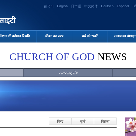
한국어
English
日本語
中文简体
Deutsch
Español
Ti
मिशन की वर्तमान स्थिति
जीवन का सत्य
चर्च की खबरें
समाज का योगदा
CHURCH OF GOD
NEWS
अंतरराष्ट्रीय
प्रिंट
सूची
पिछला