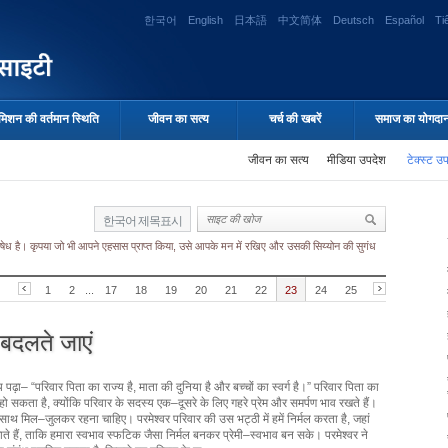
한국어
English
日本語
中文简体
Deutsch
Español
Ti
मिशन की वर्तमान स्थिति
जीवन का सत्य
चर्च की खबरें
समाज का योगदा
जीवन का सत्य
मीडिया उपदेश
टेक्स्ट उ
한국어 제목표시
 निषेध है। कृपया जो भी आपने एहसास प्राप्त किया, उसे आपके मन में रखिए और उसकी सिय्योन की सुगंध
1
2
...
17
18
19
20
21
22
23
24
25
ं बदलते जाएं
्य पढ़ा– “परिवार पिता का राज्य है, माता की दुनिया है और बच्चों का स्वर्ग है।” परिवार पिता का
 हो सकता है, क्योंकि परिवार के सदस्य एक–दूसरे के लिए गहरे प्रेम और समर्पण भाव रखते हैं।
साथ मिल–जुलकर रहना चाहिए। परमेश्वर परिवार की उस भट्ठी में हमें निर्मल करता है, जहां
ाते हैं, ताकि हमारा स्वभाव स्फटिक जैसा निर्मल बनकर प्रेमी–स्वभाव बन सके। परमेश्वर ने