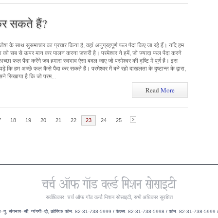
र सकते हैं?
 जोश के साथ सुसमाचार का प्रचार किया है, वहां अनुग्रहपूर्ण फल पैदा किए जा रहे हैं। यदि हम
छा को सब से ऊपर मान कर पालन करना जरूरी है। परमेश्वर ने हमें, जो ज्यादा फल पैदा करने
च्छा फल पैदा करेंगे जब हमारा स्वभाव ऐसा बदल जाए जो परमेश्वर की दृष्टि में पूर्ण है। इस
ढ़ें कि हम अच्छे फल कैसे पैदा कर सकते हैं। परमेश्वर में बने रहो दाखलता के दृष्टान्त के द्वारा,
सने सिखाया है कि जो परम...
Read
More
7
18
19
20
21
22
23
24
25
सर्वाधिकार: चर्च ऑफ गॉड वर्ल्ड मिशन सोसाइटी, सभी अधिकार सुरक्षित
दांग–गु, संगनाम–सी, ग्यंगगी–दो, कोरिया/ फोन: 82-31-738-5999 / फेक्स: 82-31-738-5998 / फ़ोन: 82-31-738-599