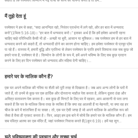
कहती है कि परमेश्वर सिय्योन में नई वाचा के सत्य की घोषणा करते हैं तो हमें...
मैं तुझे देता हूं
परमेश्वर ने हम से कहा, “सदा आनन्दित रहो, निरंतर प्रार्थना में लगे रहो, और हर बात में धन्यवाद
करो”(1थिस 5:16-18)। “हर बात में धन्यवाद करो।” इसका अर्थ है कि हमें हमेशा आभारी रहना
चाहिए चाहे परिस्थिति कैसी भी हो - अच्छी या बुरी, आसान या मुश्किल। जब परमेश्वर हम से हर बात में
धन्यवाद करने को कहते हैं, तो धन्यवादी होने का कारण होना चाहिए। हम हमेशा परमेश्वर से प्रचुर प्रेम
पा रहे हैं। वास्तव में, हमारी बुद्धि और प्रतिभा से लेकर परमेश्वर के प्रति हमारे विश्वास तक सब कुछ जो
हमारे पास है, परमेश्वर से है। सिय्योन के लोगों के रूप में, हमें अपने भविष्य के लिए सब कुछ प्रदान
करने के लिए हर दिन परमेश्वर को धन्यवाद और महिमा देनी चाहिए।...
हमारे घर के मालिक कौन हैं?
एक घर अपने मालिक की गरिमा या शैली को पूरी तरह से दिखाता है। जब आप अन्य लोगों के घरों में
जाते हैं, तो उनमें से कुछ घर एक हार्दिक और दोस्ताना माहौल पेश करता है, लेकिन दूसरा ठंडा और
अमित्र वातावरण पेश करता है। बस कुछ ही मिनटों के लिए घर में रहकर, आप आसानी से पता लगा
सकते हैं कि घर के मालिक किस तरह के व्यक्ति हैं कि क्या वह आलसी हैं या मेहनती, या क्या वह हर
चीज के बारे में शांतचित्त हैं या सख्त। तो, एक घर ऐसी जगह है जो अपने मालिक के आंतरिक रूप को
जैसा है वैसा ही प्रकट करता है। फिर, आइए हम इस बारे में सोचें कि हमारे घर के मालिक कौन हैं। हम
सब पवित्र आत्मा का एक मंदिर हैं, जहां परमेश्वर निवास करते हैं(1कुर 6:19)। हमें यह सुन...
झूठे भविष्यद्वक्ता की पहचान और सच्चा चर्च