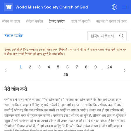
World Mission Society Church of God
WATV
जीवन का सत्य
मीडिया उपदेश
टेक्स्ट उपदेश
सत्य की पुस्तकें
बाइबल के प्रश्न एवं उत्तर
टेक्स्ट उपदेश
한국어 제목표시
टेक्स्ट उपदेशों को प्रिंट करना या उसका प्रेषण करना निषेध है। कृपया जो भी आपने एहसास प्राप्त किया, उसे आपके मन
में रखिए और उसकी सिय्योन की सुगंध दूसरों के साथ बांटिए।
1
2
3
4
5
6
7
8
9
24
...
25
मेरी खोज करो
परमेश्वर ने मानव जाति से कहा, “मेरी खोज करो।” परमेश्वर की खोज करने के लिए, हमें उनका ज्ञान
रखना चाहिए। बाइबल में दिए गए सारे संकेतों के द्वारा हमें यह जानना चाहिए कि परमेश्वर कहां निवास
करते हैं और यह कि जब परमेश्वर इस पृथ्वी पर आएंगे तो क्या ले आएंगे। केवल तब ही हम परमेश्वर को
खोजकर सही तरह से ग्रहण कर सकेंगे। परमेश्वर इस पृथ्वी पर आ चुके हैं, लेकिन अब तक भी दुनिया में
बहुत से चर्च परमेश्वर को न तो जानते और न ही उनकी खोज करते। यदि बाइबल कहती है कि परमेश्वर
सिय्योन में निवास करते हैं, तो हमें जानना चाहिए कि सिय्योन किसे संकेत करता है, और यदि बाइबल