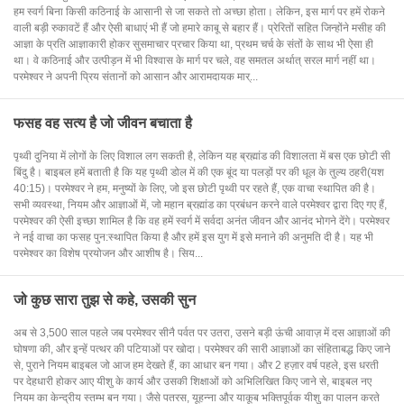
हम स्वर्ग बिना किसी कठिनाई के आसानी से जा सकते तो अच्छा होता। लेकिन, इस मार्ग पर हमें रोकने
वाली बड़ी रुकावटें हैं और ऐसी बाधाएं भी हैं जो हमारे काबू से बहार हैं। प्रेरितों सहित जिन्होंने मसीह की
आज्ञा के प्रति आज्ञाकारी होकर सुसमाचार प्रचार किया था, प्रथम चर्च के संतों के साथ भी ऐसा ही
था। वे कठिनाई और उत्पीड़न में भी विश्वास के मार्ग पर चले, वह समतल अर्थात् सरल मार्ग नहीं था।
परमेश्वर ने अपनी प्रिय संतानों को आसान और आरामदायक मार्...
फसह वह सत्य है जो जीवन बचाता है
पृथ्वी दुनिया में लोगों के लिए विशाल लग सकती है, लेकिन यह ब्रह्मांड की विशालता में बस एक छोटी सी
बिंदु है। बाइबल हमें बताती है कि यह पृथ्वी डोल में की एक बूंद या पलड़ों पर की धूल के तुल्य ठहरी(यश
40:15)। परमेश्वर ने हम, मनुष्यों के लिए, जो इस छोटी पृथ्वी पर रहते हैं, एक वाचा स्थापित की है।
सभी व्यवस्था, नियम और आज्ञाओं में, जो महान ब्रह्मांड का प्रबंधन करने वाले परमेश्वर द्वारा दिए गए हैं,
परमेश्वर की ऐसी इच्छा शामिल है कि वह हमें स्वर्ग में सर्वदा अनंत जीवन और आनंद भोगने देंगे। परमेश्वर
ने नई वाचा का फसह पुन:स्थापित किया है और हमें इस युग में इसे मनाने की अनुमति दी है। यह भी
परमेश्वर का विशेष प्रयोजन और आशीष है। सिय...
जो कुछ सारा तुझ से कहे, उसकी सुन
अब से 3,500 साल पहले जब परमेश्वर सीनै पर्वत पर उतरा, उसने बड़ी ऊंची आवाज़ में दस आज्ञाओं की
घोषणा की, और इन्हें पत्थर की पटियाओं पर खोदा। परमेश्वर की सारी आज्ञाओं का संहिताबद्ध किए जाने
से, पुराने नियम बाइबल जो आज हम देखते हैं, का आधार बन गया। और 2 हज़ार वर्ष पहले, इस धरती
पर देहधारी होकर आए यीशु के कार्य और उसकी शिक्षाओं को अभिलिखित किए जाने से, बाइबल नए
नियम का केन्द्रीय स्तम्भ बन गया। जैसे पतरस, यूहन्ना और याकूब भक्तिपूर्वक यीशु का पालन करते