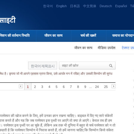
한국어
English
日本語
中文简体
Deutsch
Español
Ti
मिशन की वर्तमान स्थिति
जीवन का सत्य
चर्च की खबरें
समाज का योगदा
जीवन का सत्य
मीडिया उपदेश
टेक्स्ट उ
한국어 제목표시
 निषेध है। कृपया जो भी आपने एहसास प्राप्त किया, उसे आपके मन में रखिए और उसकी सिय्योन की सुगंध
1
2
3
4
5
6
7
8
9
...
24
25
परमेश्वर की खोज करने के लिए, हमें उनका ज्ञान रखना चाहिए। बाइबल में दिए गए सारे संकेतों
निवास करते हैं और यह कि जब परमेश्वर इस पृथ्वी पर आएंगे तो क्या ले आएंगे। केवल तब ही हम
परमेश्वर इस पृथ्वी पर आ चुके हैं, लेकिन अब तक भी दुनिया में बहुत से चर्च परमेश्वर को न तो
ै कि परमेश्वर सिय्योन में निवास करते हैं, तो हमें जानना चाहिए कि सिय्योन किसे संकेत