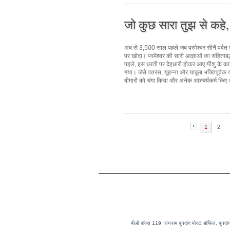
जो कुछ सारा तुझ से कहे
अब से 3,500 साल पहले जब परमेश्वर सीनै पर्वत 
पर खोदा। परमेश्वर की सारी आज्ञाओं का संहिताब
पहले, इस धरती पर देहधारी होकर आए यीशु के कार
गया। जैसे पतरस, यूहन्ना और याकूब भक्तिपूर्वक य
बीमारों को चंगा किया और अनेक आश्चर्यकर्म किए
1
2
पीओ बॉक्स 119, संगनाम बुनदांग पोस्ट ऑफिस, बुन