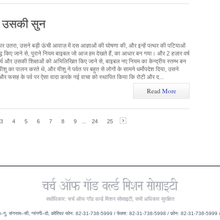
, उसकी सुन
पर उतरा, उसने बड़ी ऊंची आवाज़ में दस आज्ञाओं की घोषणा की, और इन्हें पत्थर की पटियाओं
द्ध किए जाने से, पुराने नियम बाइबल जो आज हम देखते हैं, का आधार बन गया। और 2 हज़ार वर्ष
्य और उसकी शिक्षाओं को अभिलिखित किए जाने से, बाइबल नए नियम का केन्द्रीय स्तम्भ बन
ीशु का पालन करते थे, और यीशु ने पर्वत पर बहुत से लोगों के सामने धर्मोपदेश दिया, उसने
 और फसह के पर्व पर ऐसा वादा करके नई वाचा को स्थापित किया कि रोटी और द...
Read
More
3
4
5
6
7
8
9
...
24
25
सर्वाधिकार: चर्च ऑफ गॉड वर्ल्ड मिशन सोसाइटी, सभी अधिकार सुरक्षित
दांग–गु, संगनाम–सी, ग्यंगगी–दो, कोरिया/ फोन: 82-31-738-5999 / फेक्स: 82-31-738-5998 / फ़ोन: 82-31-738-599