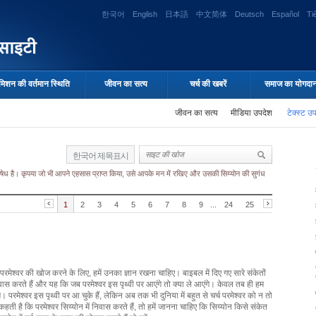
한국어
English
日本語
中文简体
Deutsch
Español
Ti
मिशन की वर्तमान स्थिति
जीवन का सत्य
चर्च की खबरें
समाज का योगदा
जीवन का सत्य
मीडिया उपदेश
टेक्स्ट उ
한국어 제목표시
 निषेध है। कृपया जो भी आपने एहसास प्राप्त किया, उसे आपके मन में रखिए और उसकी सिय्योन की सुगंध
1
2
3
4
5
6
7
8
9
...
24
25
परमेश्वर की खोज करने के लिए, हमें उनका ज्ञान रखना चाहिए। बाइबल में दिए गए सारे संकेतों
निवास करते हैं और यह कि जब परमेश्वर इस पृथ्वी पर आएंगे तो क्या ले आएंगे। केवल तब ही हम
परमेश्वर इस पृथ्वी पर आ चुके हैं, लेकिन अब तक भी दुनिया में बहुत से चर्च परमेश्वर को न तो
ै कि परमेश्वर सिय्योन में निवास करते हैं, तो हमें जानना चाहिए कि सिय्योन किसे संकेत