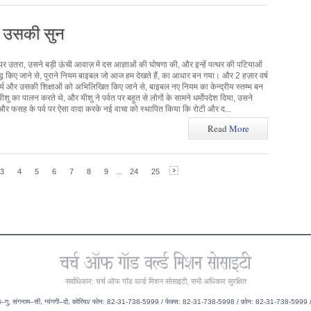
, उसकी सुन
पर उतरा, उसने बड़ी ऊंची आवाज़ में दस आज्ञाओं की घोषणा की, और इन्हें पत्थर की पटियाओं
द्ध किए जाने से, पुराने नियम बाइबल जो आज हम देखते हैं, का आधार बन गया। और 2 हज़ार वर्ष
्य और उसकी शिक्षाओं को अभिलिखित किए जाने से, बाइबल नए नियम का केन्द्रीय स्तम्भ बन
ीशु का पालन करते थे, और यीशु ने पर्वत पर बहुत से लोगों के सामने धर्मोपदेश दिया, उसने
 और फसह के पर्व पर ऐसा वादा करके नई वाचा को स्थापित किया कि रोटी और द...
Read
More
3
4
5
6
7
8
9
...
24
25
सर्वाधिकार: चर्च ऑफ गॉड वर्ल्ड मिशन सोसाइटी, सभी अधिकार सुरक्षित
दांग–गु, संगनाम–सी, ग्यंगगी–दो, कोरिया/ फोन: 82-31-738-5999 / फेक्स: 82-31-738-5998 / फ़ोन: 82-31-738-599