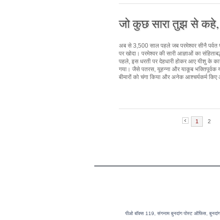
जो कुछ सारा तुझ से कहे
अब से 3,500 साल पहले जब परमेश्वर सीनै पर्वत 
पर खोदा। परमेश्वर की सारी आज्ञाओं का संहिताब
पहले, इस धरती पर देहधारी होकर आए यीशु के कार
गया। जैसे पतरस, यूहन्ना और याकूब भक्तिपूर्वक य
बीमारों को चंगा किया और अनेक आश्चर्यकर्म किए
1
2
पीओ बॉक्स 119, संगनाम बुनदांग पोस्ट ऑफिस, बुन